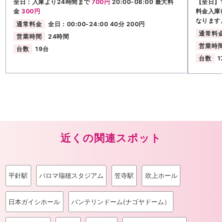
全日：入庫より24時間まで
700円
20:00-08:00 最大料
【全日】1
金
300円
料金入庫
なります
通常料金
全日：00:00-24:00 40分 200円
通常料
営業時間
24時間
営業時
台数
19台
台数
1
近くの関連スポット
平針駅
パロマ瑞穂スタジアム
笠寺駅
吹上ホール
日本ガイシホール
バンテリンドーム(ナゴヤドーム）