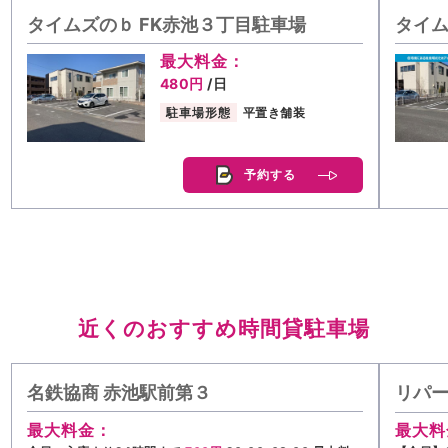
タイムズのｂ FK赤池３丁目駐車場
タイム
最大料金：
480円
/日
駐車場形態
平置き舗装
予約する
近くのおすすめ時間貸駐車場
名鉄協商 赤池駅前第３
リパー
最大料金：
最大料