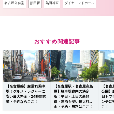
名古屋公会堂
熱田駅
熱田神宮
ダイヤモンドホール
おすすめ関連記事
【名古屋錦】厳選13駐車
【名古屋駅・名古屋髙島
【名古
場！グルメ・レジャーに
屋】駐車場案内の決定
公園】
安い最大料金・24時間営
版！平日・土日の新幹
日もプ
業・予約ならここ！
線・連泊も安い最大料
ンチに
金・予約・無料はここ！
こ！