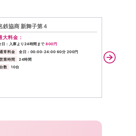
名鉄協商 新舞子第４
名鉄協商
最大料金：
最大料金
全日：入庫より24時間まで
800円
全日：入庫よ
通常料金
全日：00:00-24:00 60分 200円
通常料金
営業時間
24時間
営業時間
台数
10台
台数
29台