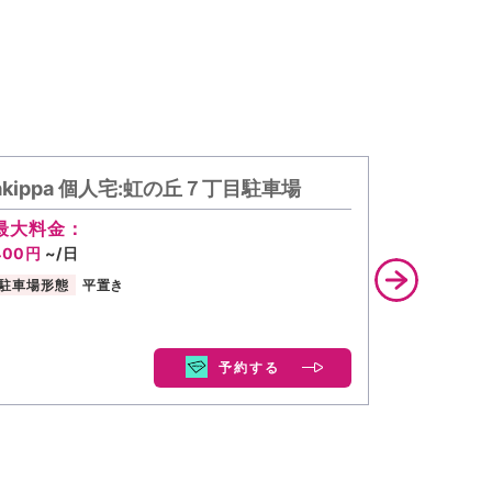
akippa 個人宅:虹の丘７丁目駐車場
akipp
滑駐車場
最大料金：
400円
~/日
最大料金
438円
~/
駐車場形態
平置き
駐車場形態
予約する