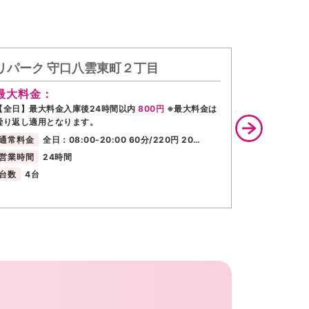
リパーク 守口八雲東町２丁目
リパーク
最大料金：
最大料金
【全日】最大料金入庫後24時間以内
800円
※最大料金は
【全日】18:
繰り返し適用となります。
繰り返し適用
通常料金
全日：08:00-20:00 60分/220円 20…
通常料金
営業時間
24時間
営業時間
台数
4台
台数
6台