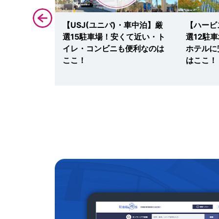
ョンシティ・
【USJ(ユニバ)・車中泊】厳
【ハービ
1駐車場！映
選15駐車場！安くて近い・ト
選12駐
引・予約・安
イレ・コンビニも便利なのは
ホテルに
ここ！
はここ！