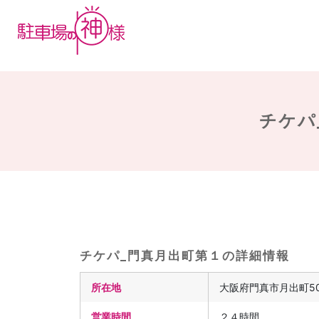
チケパ
チケパ_門真月出町第１の詳細情報
所在地
大阪府門真市月出町50
営業時間
２４時間