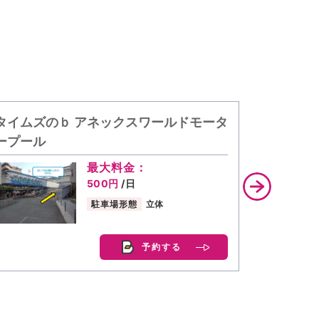
タイムズのｂ アネックスワールドモータ
akipp
ープール
最大料金
400円
~/
最大料金：
500円
/日
駐車場形態
駐車場形態
立体
予約する