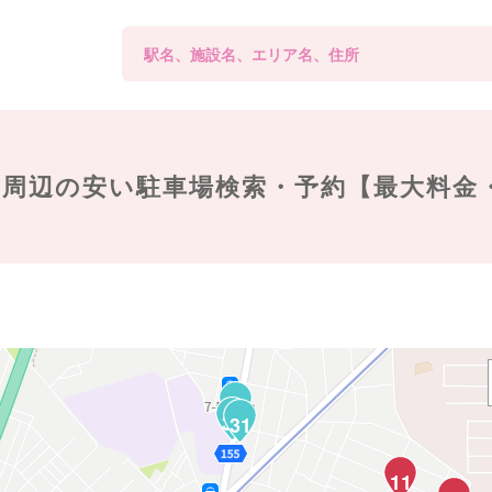
周辺の
安い駐車場検索・予約【最大料金
34
32
31
11