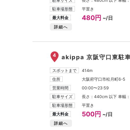
駐車サイズ
長さ：480cm 以下 車幅
駐車場形態
平置き
480円
最大料金
~/日
詳細へ
4
akippa 京阪守口東駐
スポットまで
414m
住所
大阪府守口市松月町6-5
営業時間
00:00〜23:59
駐車サイズ
長さ：440cm 以下 車幅
駐車場形態
平置き
500円
最大料金
~/日
詳細へ