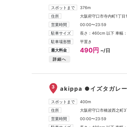
スポットまで
376m
住所
大阪府守口市寺内町1丁目11
営業時間
00:00〜23:59
駐車サイズ
長さ：460cm 以下 車幅
駐車場形態
平置き
490円
最大料金
~/日
詳細へ
3
akippa ●イズタガレ
スポットまで
400m
住所
大阪府守口市橋波西之町3丁
営業時間
00:00〜23:59