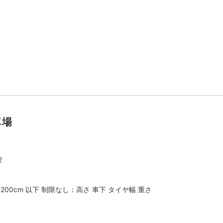
車場
2
：200cm 以下 制限なし：高さ 車下 タイヤ幅 重さ