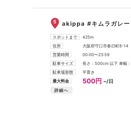
5
akippa #キムラガレ
スポットまで
425m
住所
大阪府守口市春日町8-14
営業時間
00:00〜23:59
駐車サイズ
長さ：500cm 以下 車幅
駐車場形態
平置き
500円
最大料金
~/日
詳細へ