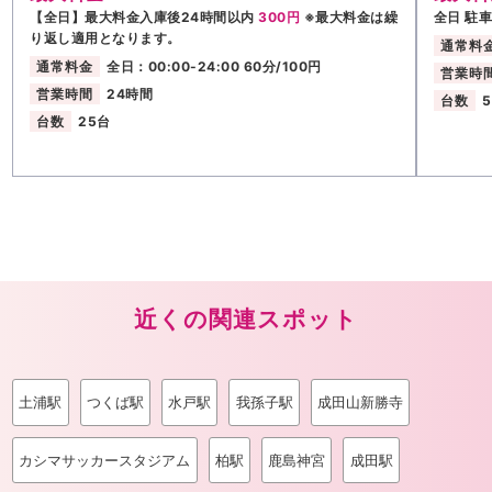
【全日】最大料金入庫後24時間以内
300円
※最大料金は繰
全日 駐
り返し適用となります。
通常料
通常料金
全日：00:00-24:00 60分/100円
営業時
営業時間
24時間
台数
台数
25台
近くの関連スポット
土浦駅
つくば駅
水戸駅
我孫子駅
成田山新勝寺
カシマサッカースタジアム
柏駅
鹿島神宮
成田駅