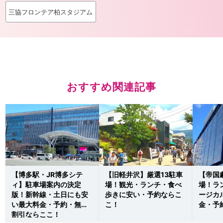
三協フロンテア柏スタジアム
おすすめ関連記事
【博多駅・JR博多シテ
【旧軽井沢】厳選13駐車
【帝国
ィ】駐車場案内の決定
場！観光・ランチ・食べ
場！ラ
版！新幹線・土日にも安
歩きに安い・予約ならこ
ージカ
い最大料金・予約・無料
こ！
金・予
割引ならここ！