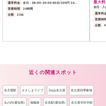
最大料
通常料金
全日：08:00-20:00 60分/200円 20…
全日：入
営業時間
24時間
通常料
台数
23台
営業時
台数
1
近くの関連スポット
名古屋駅
ささしまライブ
Zepp名古屋
名古屋四季劇場
丸の内(愛知県)
御園座
伏見駅(愛知県)
名古屋市科学館