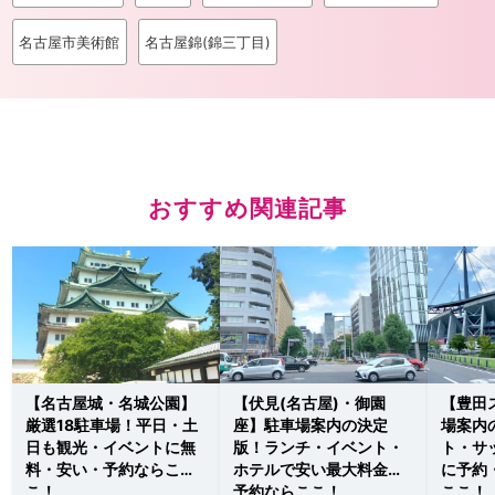
名古屋市美術館
名古屋錦(錦三丁目)
おすすめ関連記事
【名古屋城・名城公園】
【伏見(名古屋)・御園
【豊田
厳選18駐車場！平日・土
座】駐車場案内の決定
場案内
日も観光・イベントに無
版！ランチ・イベント・
ト・サ
料・安い・予約ならこ
ホテルで安い最大料金・
に予約
こ！
予約ならここ！
ここ！