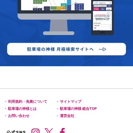
利用規約・免責について
サイトマップ
-
-
駐車場の神様とは
駐車場の神様 総合TOP
-
-
お問い合わせ
運営会社
-
-
公式SNS