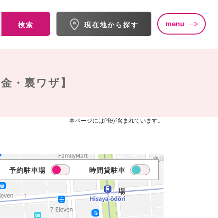
menu
検索
現在地から探す
料金・裏ワザ】
本ページにはPRが含まれています。
予約駐車場
時間貸駐車
場