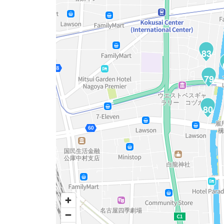
83
79
80