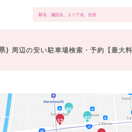
県)
周辺の
安い駐車場検索・予約【最大
85
82
12