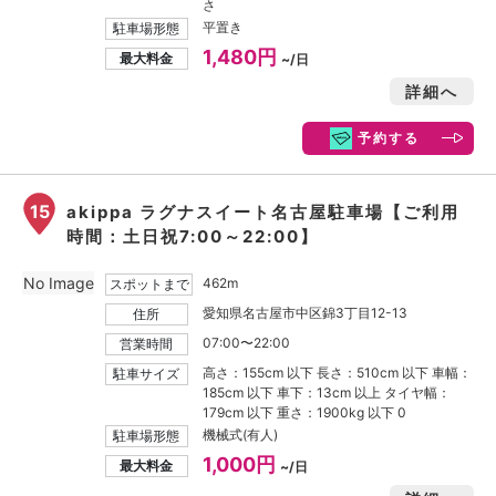
さ
平置き
駐車場形態
1,480円
最大料金
~/日
詳細へ
予約する
15
akippa ラグナスイート名古屋駐車場【ご利用
時間：土日祝7:00～22:00】
No Image
462m
スポットまで
愛知県名古屋市中区錦3丁目12-13
住所
07:00〜22:00
営業時間
高さ：155cm 以下 長さ：510cm 以下 車幅：
駐車サイズ
185cm 以下 車下：13cm 以上 タイヤ幅：
179cm 以下 重さ：1900kg 以下 0
機械式(有人)
駐車場形態
1,000円
最大料金
~/日