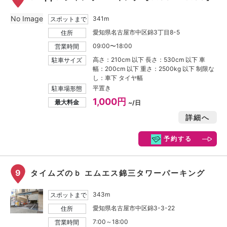
No Image
341m
スポットまで
愛知県名古屋市中区錦3丁目8-5
住所
09:00〜18:00
営業時間
高さ：210cm 以下 長さ：530cm 以下 車
駐車サイズ
幅：200cm 以下 重さ：2500kg 以下 制限な
し：車下 タイヤ幅
平置き
駐車場形態
1,000円
最大料金
~/日
詳細へ
予約する
9
タイムズのｂ エムエス錦三タワーパーキング
343m
スポットまで
愛知県名古屋市中区錦3-3-22
住所
7:00～18:00
営業時間