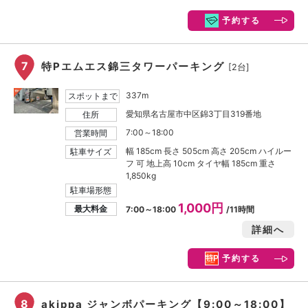
予約する
7
特Pエムエス錦三タワーパーキング
[2台]
337m
スポットまで
愛知県名古屋市中区錦3丁目319番地
住所
7:00～18:00
営業時間
幅 185cm 長さ 505cm 高さ 205cm ハイルー
駐車サイズ
フ 可 地上高 10cm タイヤ幅 185cm 重さ
1,850kg
駐車場形態
1,000円
最大料金
7:00～18:00
/11時間
詳細へ
予約する
8
akippa ジャンボパーキング【9:00～18:00】