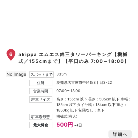
6
akippa エムエス錦三タワーパーキング【機械
式／155cmまで】【平日のみ 7:00～18:00】
No Image
335m
スポットまで
愛知県名古屋市中区錦3丁目3-22
住所
07:00〜18:00
営業時間
高さ：155cm 以下 長さ：505cm 以下 車幅：
駐車サイズ
185cm 以下 タイヤ幅：184cm 以下 重さ：
1850kg 以下 制限なし：車下
機械式(有人)
駐車場形態
500円
最大料金
~/日
詳細へ