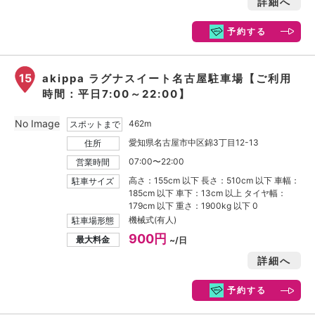
詳細へ
予約する
15
akippa ラグナスイート名古屋駐車場【ご利用
時間：平日7:00～22:00】
No Image
462m
スポットまで
愛知県名古屋市中区錦3丁目12-13
住所
07:00〜22:00
営業時間
高さ：155cm 以下 長さ：510cm 以下 車幅：
駐車サイズ
185cm 以下 車下：13cm 以上 タイヤ幅：
179cm 以下 重さ：1900kg 以下 0
機械式(有人)
駐車場形態
900円
最大料金
~/日
詳細へ
予約する