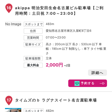
16
akippa 明治安田生命名古屋ビル駐車場【ご利
用時間：土日祝 7:00～23:00】
No Image
483m
スポットまで
愛知県名古屋市東区久屋町8丁目6
住所
07:00〜23:00
営業時間
高さ：200cm 以下 長さ：530cm 以下 車
駐車サイズ
幅：190cm 以下 制限なし：車下 タイヤ幅 重
さ
立体
駐車場形態
2,000円
最大料金
~/日
詳細へ
予約する
17
タイムズのｂ ラグナスイート名古屋駐車場
482m
スポットまで