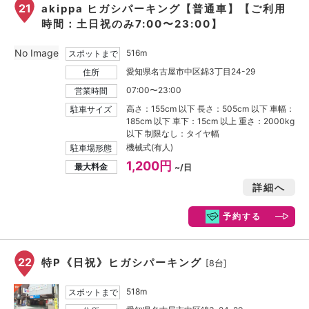
21
akippa ヒガシパーキング【普通車】【ご利用
時間：土日祝のみ7:00〜23:00】
No Image
516m
スポットまで
愛知県名古屋市中区錦3丁目24-29
住所
07:00〜23:00
営業時間
高さ：155cm 以下 長さ：505cm 以下 車幅：
駐車サイズ
185cm 以下 車下：15cm 以上 重さ：2000kg
以下 制限なし：タイヤ幅
機械式(有人)
駐車場形態
1,200円
最大料金
~/日
詳細へ
予約する
22
特P《日祝》ヒガシパーキング
[8台]
518m
スポットまで