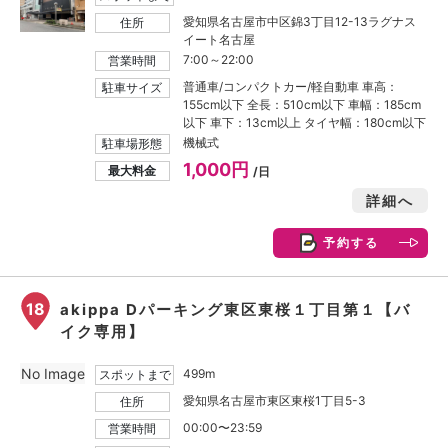
愛知県名古屋市中区錦3丁目12-13ラグナス
住所
イート名古屋
7:00～22:00
営業時間
普通車/コンパクトカー/軽自動車 車高：
駐車サイズ
155cm以下 全長：510cm以下 車幅：185cm
以下 車下：13cm以上 タイヤ幅：180cm以下
機械式
駐車場形態
1,000円
最大料金
/日
詳細へ
予約する
18
akippa Dパーキング東区東桜１丁目第１【バ
イク専用】
No Image
499m
スポットまで
愛知県名古屋市東区東桜1丁目5-3
住所
00:00〜23:59
営業時間