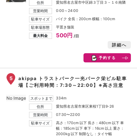
愛知県名古屋市中区錦３丁目３－１６南隣
住所
0:00～24:00
営業時間
バイク 全長：200cm 横幅：100cm
駐車サイズ
平置き舗装
駐車場形態
500円
最大料金
/日
詳細へ
予約する
5
akippa トラストパーク一光パーク栄ビル駐車
場【ご利用時間：7:30～22:00】※高さ注意
No Image
334m
スポットまで
愛知県名古屋市東区東桜1丁目9-26
住所
07:30〜22:00
営業時間
高さ：170cm 以下 長さ：480cm 以下 車
駐車サイズ
幅：185cm 以下 車下：16cm 以上 重さ：
2000kg 以下 制限なし：タイヤ幅