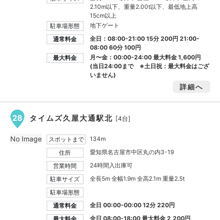
2.10m以下、重量2.00t以下、最低地上高
15cm以上
地下ゲート
駐車場形態
全日：08:00-21:00 15分 200円 21:00-
通常料金
08:00 60分 100円
月〜金：00:00-24:00 最大料金
1,600円
最大料金
(当日24:00まで ※土日祝：最大料金はござ
いません)
詳細へ
28
タイムズ久屋大通駅北
[4台]
No Image
134m
スポットまで
愛知県名古屋市中区丸の内3-19
住所
24時間入出庫可
営業時間
全長5m 全幅1.9m 全高2.1m 重量2.5t
駐車サイズ
駐車場形態
全日 00:00-00:00 12分 220円
通常料金
全日 08:00-18:00 最大料金
2,200円
最大料金