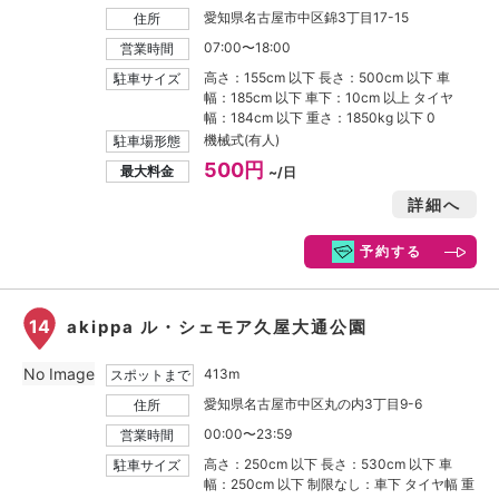
愛知県名古屋市中区錦3丁目17-15
住所
07:00〜18:00
営業時間
高さ：155cm 以下 長さ：500cm 以下 車
駐車サイズ
幅：185cm 以下 車下：10cm 以上 タイヤ
幅：184cm 以下 重さ：1850kg 以下 0
機械式(有人)
駐車場形態
500円
最大料金
~/日
詳細へ
予約する
14
akippa ル・シェモア久屋大通公園
No Image
413m
スポットまで
愛知県名古屋市中区丸の内3丁目9-6
住所
00:00〜23:59
営業時間
高さ：250cm 以下 長さ：530cm 以下 車
駐車サイズ
幅：250cm 以下 制限なし：車下 タイヤ幅 重