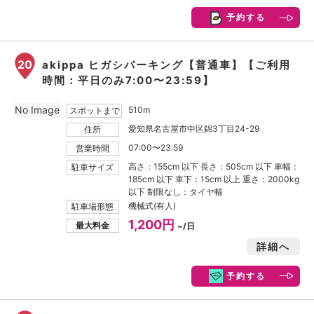
予約する
20
akippa ヒガシパーキング【普通車】【ご利用
時間：平日のみ7:00〜23:59】
No Image
510m
スポットまで
愛知県名古屋市中区錦3丁目24-29
住所
07:00〜23:59
営業時間
高さ：155cm 以下 長さ：505cm 以下 車幅：
駐車サイズ
185cm 以下 車下：15cm 以上 重さ：2000kg
以下 制限なし：タイヤ幅
機械式(有人)
駐車場形態
1,200円
最大料金
~/日
詳細へ
予約する