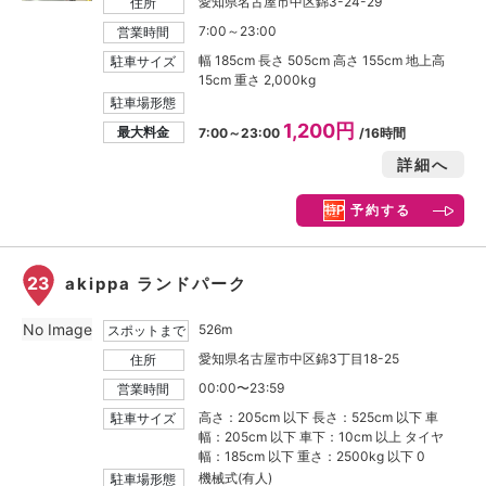
愛知県名古屋市中区錦3-24-29
住所
7:00～23:00
営業時間
幅 185cm 長さ 505cm 高さ 155cm 地上高
駐車サイズ
15cm 重さ 2,000kg
駐車場形態
1,200円
最大料金
7:00～23:00
/16時間
詳細へ
予約する
23
akippa ランドパーク
No Image
526m
スポットまで
愛知県名古屋市中区錦3丁目18-25
住所
00:00〜23:59
営業時間
高さ：205cm 以下 長さ：525cm 以下 車
駐車サイズ
幅：205cm 以下 車下：10cm 以上 タイヤ
幅：185cm 以下 重さ：2500kg 以下 0
機械式(有人)
駐車場形態