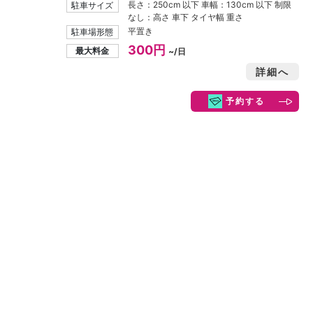
長さ：250cm 以下 車幅：130cm 以下 制限
駐車サイズ
なし：高さ 車下 タイヤ幅 重さ
平置き
駐車場形態
300円
最大料金
~/日
詳細へ
予約する