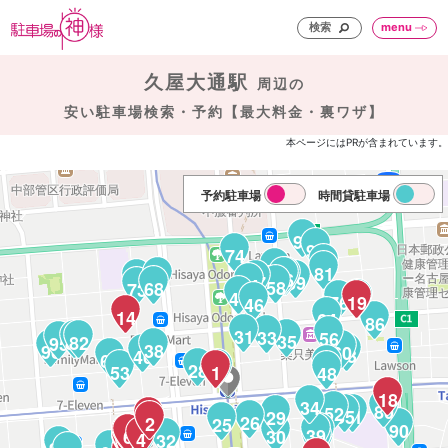
検索
menu
久屋大通駅
周辺の
安い駐車場検索・予約【最大料金・裏ワザ】
本ページにはPRが含まれています。
予約駐車場
時間貸駐車場
92
91
74
84
70
81
72
66
67
78
57
69
54
58
68
73
49
83
76
19
46
14
64
86
31
33
56
35
85
82
95
38
96
60
63
40
62
50
28
27
53
1
48
18
34
80
52
55
61
29
3
26
2
25
90
39
44
7
6
30
51
4
32
9
42
45
10
41
11