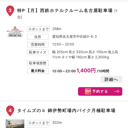
3
特P【月】西鉄ホテルクルーム名古屋駐車場
[1
台]
258m
スポットまで
愛知県名古屋市中区錦3-4-3
住所
12:00～22:00
営業時間
幅 205cm 長さ 530cm 高さ 155cm 地上高
駐車サイズ
11cm タイヤ幅 192cm 重さ 2,300kg
駐車場形態
1,400円
最大料金
12:00～22:00
/10時間
詳細へ
予約する
4
タイムズのｂ 錦伊勢町場内バイク月極駐車場
302m
スポットまで