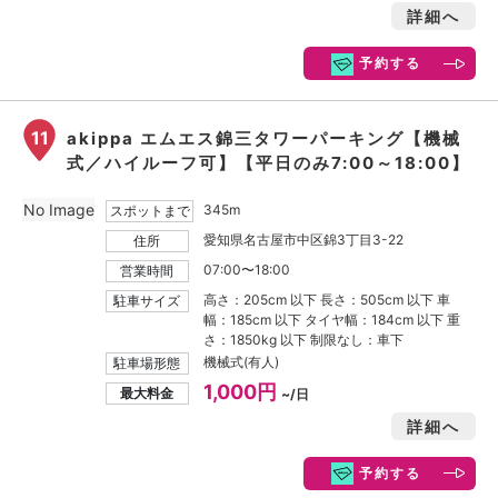
詳細へ
予約する
11
akippa エムエス錦三タワーパーキング【機械
式／ハイルーフ可】【平日のみ7:00～18:00】
No Image
345m
スポットまで
愛知県名古屋市中区錦3丁目3-22
住所
07:00〜18:00
営業時間
高さ：205cm 以下 長さ：505cm 以下 車
駐車サイズ
幅：185cm 以下 タイヤ幅：184cm 以下 重
さ：1850kg 以下 制限なし：車下
機械式(有人)
駐車場形態
1,000円
最大料金
~/日
詳細へ
予約する