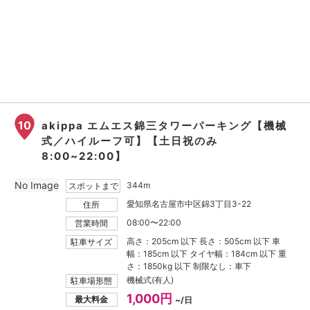
10
akippa エムエス錦三タワーパーキング【機械
式／ハイルーフ可】【土日祝のみ
8:00~22:00】
No Image
344m
スポットまで
愛知県名古屋市中区錦3丁目3-22
住所
08:00〜22:00
営業時間
高さ：205cm 以下 長さ：505cm 以下 車
駐車サイズ
幅：185cm 以下 タイヤ幅：184cm 以下 重
さ：1850kg 以下 制限なし：車下
機械式(有人)
駐車場形態
1,000円
最大料金
~/日