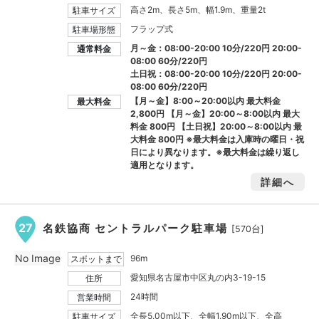
高さ2m、長さ5m、幅1.9m、重量2t
駐車サイズ
フラップ式
駐車場形態
月～金：08:00-20:00 10分/220円 20:00-
通常料金
08:00 60分/220円
土日祝：08:00-20:00 10分/220円 20:00-
08:00 60分/220円
【月～金】8:00～20:00以内 最大料金
最大料金
2,800円
【月～金】20:00～8:00以内 最大
料金
800円
【土日祝】20:00～8:00以内 最
大料金
800円
※最大料金は入庫時の曜日・祝
日により異なります。※最大料金は繰り返し
適用となります。
詳細へ
27
名鉄協商 セントラルパーク駐車場
[570台]
No Image
96m
スポットまで
愛知県名古屋市中区丸の内3-19-15
住所
24時間
営業時間
全長5.00m以下、全幅1.90m以下、全高
駐車サイズ