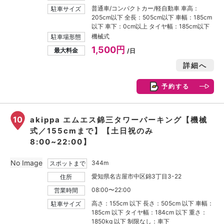
普通車/コンパクトカー/軽自動車 車高：
駐車サイズ
205cm以下 全長：505cm以下 車幅：185cm
以下 車下：0cm以上 タイヤ幅：185cm以下
機械式
駐車場形態
1,500円
最大料金
/日
詳細へ
予約する
10
akippa エムエス錦三タワーパーキング【機械
式／155cmまで】【土日祝のみ
8:00~22:00】
No Image
344m
スポットまで
愛知県名古屋市中区錦3丁目3-22
住所
08:00〜22:00
営業時間
高さ：155cm 以下 長さ：505cm 以下 車幅：
駐車サイズ
185cm 以下 タイヤ幅：184cm 以下 重さ：
1850kg 以下 制限なし：車下