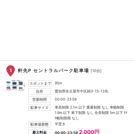
1
軒先P セントラルパーク駐車場
[10台]
95m
スポットまで
愛知県名古屋市中区錦3-15-13先
住所
00:00-23:59
営業時間
車高制限 2.1m 以下 重量制限 なし 車幅制限
駐車サイズ
1.9m 以下 車下制限 なし 全長制限 5m 以下 ﾀｲ
ﾔ幅制限限 なし
平置き
駐車場形態
2,000円
最大料金
00:00-23:59