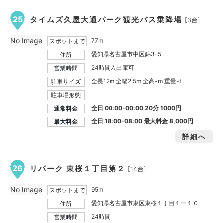
25
タイムズ久屋大通パーク観光バス乗降場
[3台]
No Image
77m
スポットまで
愛知県名古屋市中区錦3-5
住所
24時間入出庫可
営業時間
全長12m 全幅2.5m 全高-m 重量-t
駐車サイズ
駐車場形態
全日 00:00-00:00 20分 1000円
通常料金
全日 18:00-08:00 最大料金
8,000円
最大料金
詳細へ
26
リパーク 東桜１丁目第２
[14台]
No Image
95m
スポットまで
愛知県名古屋市東区東桜１丁目１ー１０
住所
24時間
営業時間