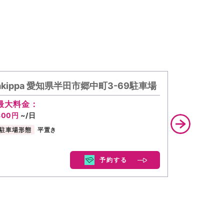
akippa 愛知県半田市郷中町3-69駐車場
akippa 
最大料金：
最大料金
300円
~/日
450円
~/
駐車場形態
平置き
駐車場形態
予約する