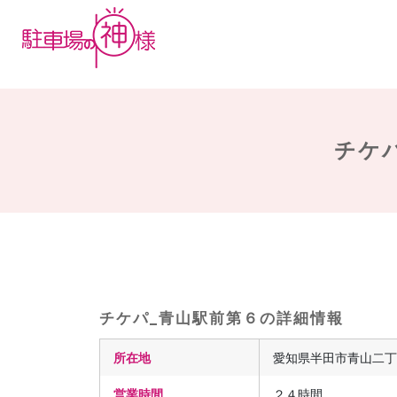
チケパ
チケパ_青山駅前第６の詳細情報
所在地
愛知県半田市青山二丁目
営業時間
２４時間