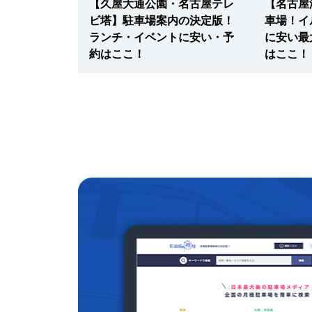
城公園】厳選
【久屋大通公園・名古屋テレ
【名古屋
・土日も観
ビ塔】駐車場案内の決定版！
車場！イ
無料・安い・
ランチ・イベントに安い・予
に安い最
約はここ！
はここ！