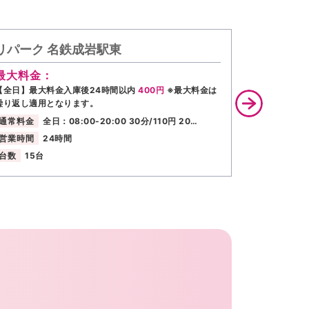
リパーク 名鉄成岩駅東
名鉄協商
最大料金：
最大料金
【全日】最大料金入庫後24時間以内
400円
※最大料金は
全日：入庫よ
繰り返し適用となります。
通常料金
通常料金
全日：08:00-20:00 30分/110円 20…
営業時間
営業時間
24時間
台数
57台
台数
15台