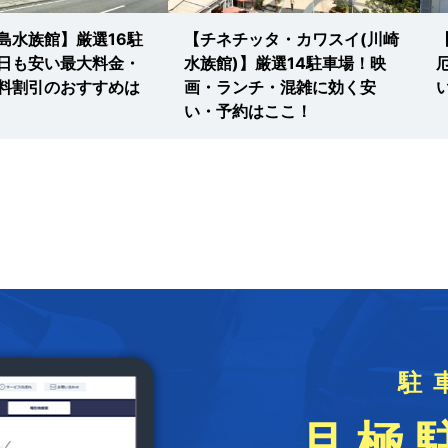
島水族館】厳選16駐
【チネチッタ・カワスイ(川崎
日も安い最大料金・
水族館)】厳選14駐車場！映
料割引のおすすめは
画・ランチ・混雑に効く安
い・予約はここ！
駐
月極