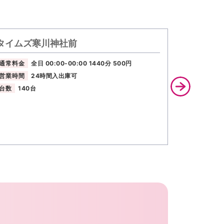
タイムズ寒川神社前
タイムズ
最大料金
通常料金
全日 00:00-00:00 1440分 500円
月〜金 当日
営業時間
24時間入出庫可
日１日最大
台数
140台
通常料金
営業時間
台数
289