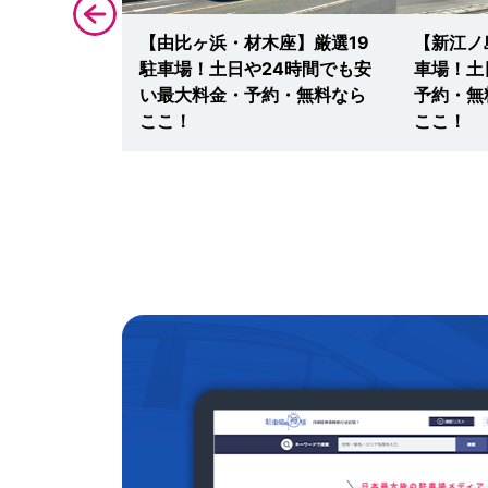
イオン新百合
【由比ヶ浜・材木座】厳選19
【新江ノ
車場！映画・
駐車場！土日や24時間でも安
車場！土
安い最大料
い最大料金・予約・無料なら
予約・無
はここ！
ここ！
ここ！