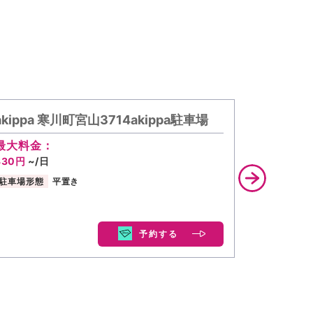
akippa 寒川町宮山3714akippa駐車場
akipp
最大料金：
最大料金
330円
~/日
350円
~/
駐車場形態
平置き
駐車場形態
予約する