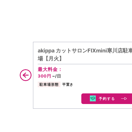
akippa カットサロンFIXmini寒川店駐
場【月火】
最大料金：
300円
~/日
駐車場形態
平置き
予約する