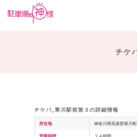
チケパ
チケパ_寒川駅前第３の詳細情報
所在地
神奈川県高座郡寒川町岡
営業時間
２４時間