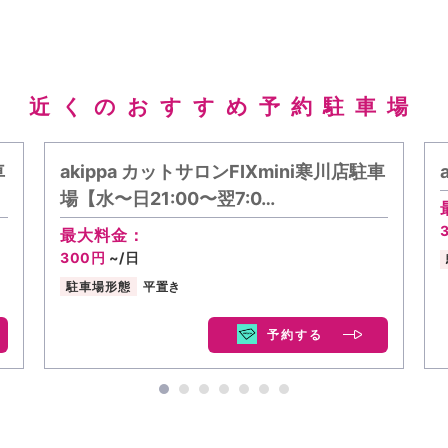
近くのおすすめ予約駐車場
車
akippa カットサロンFIXmini寒川店駐車
場【水〜日21:00〜翌7:0…
最大料金：
300円
~/日
駐車場形態
平置き
予約する