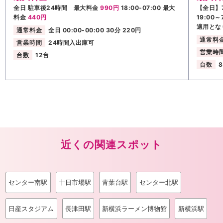
全日 駐車後24時間 最大料金
990円
18:00-07:00 最大
【全日】7
料金
440円
19:00
適用とな
通常料金
全日 00:00-00:00 30分 220円
通常料
営業時間
24時間入出庫可
営業時
台数
12台
台数
近くの関連スポット
センター南駅
十日市場駅
青葉台駅
センター北駅
日産スタジアム
長津田駅
新横浜ラーメン博物館
新横浜駅