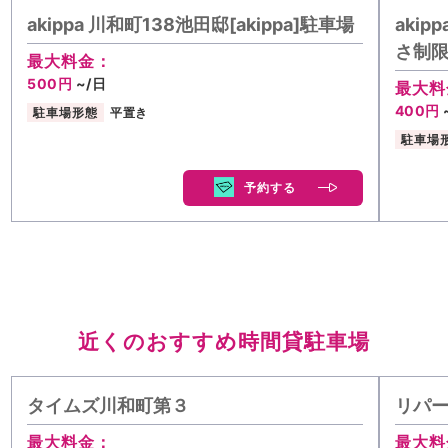
akippa 川和町138池田邸[akippa]駐車場
akip
さ制
最大料金：
500円
~/日
最大料
400円
駐車場形態
平置き
駐車場
予約する
近くのおすすめ時間貸駐車場
タイムズ川和町第３
リパー
最大料金：
最大料