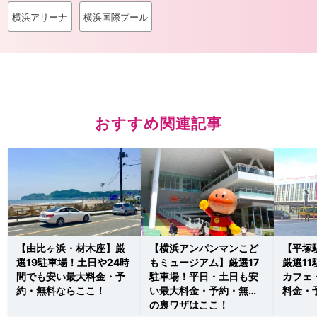
横浜アリーナ
横浜国際プール
おすすめ関連記事
【由比ヶ浜・材木座】厳
【横浜アンパンマンこど
【平塚
選19駐車場！土日や24時
もミュージアム】厳選17
厳選1
間でも安い最大料金・予
駐車場！平日・土日も安
カフェ
約・無料ならここ！
い最大料金・予約・無料
料金・
の裏ワザはここ！