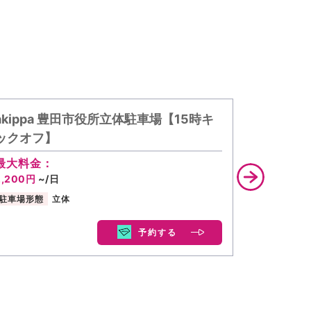
akippa 豊田市役所立体駐車場【15時キ
akipp
ックオフ】
ックオフ
最大料金：
最大料金
2,200円
~/日
2,200円
~
駐車場形態
立体
駐車場形態
予約する