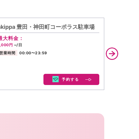
akippa 豊田・神田町コーポラス駐車場
akipp
最大料金：
最大料金
1,000円
~/日
2,000円
~/
営業時間
00:00〜23:59
営業時間
予約する