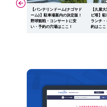
】厳選19駐
【バンテリンドーム(ナゴヤド
【久屋大
日も食べ歩
ーム)】駐車場案内の決定版！
ビ塔】駐
い最大料金・
野球観戦・コンサートに安
ランチ・
い・予約の穴場はここ！
約はここ