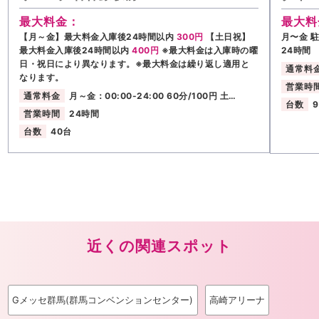
最大料金：
最大料
【月～金】最大料金入庫後24時間以内
300円
【土日祝】
月〜金 
最大料金入庫後24時間以内
400円
※最大料金は入庫時の曜
24時間
日・祝日により異なります。※最大料金は繰り返し適用と
通常料
なります。
営業時
通常料金
月～金：00:00-24:00 60分/100円 土…
台数
営業時間
24時間
台数
40台
近くの関連スポット
Gメッセ群馬(群馬コンベンションセンター)
高崎アリーナ