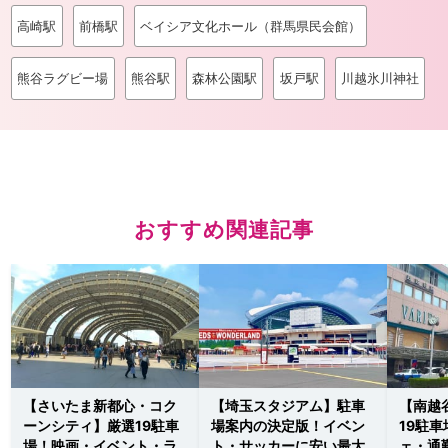
高崎駅
前橋駅
ベイシア文化ホール（群馬県民会館）
熊谷ラグビー場
熊谷駅
森林公園駅
坂戸駅
川越氷川神社
おすすめ関連記事
【さいたま新都心・コク
【埼玉スタジアム】駐車
【南越
ーンシティ】厳選19駐車
場案内の決定版！イベン
19駐
場！映画・イベント・ラ
ト・サッカーに安い最大
ェ・通