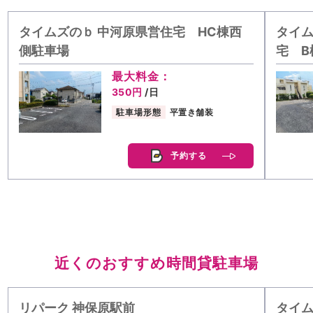
タイムズのｂ 中河原県営住宅 HC棟西
タイム
側駐車場
宅 B
最大料金：
350円
/日
駐車場形態
平置き舗装
予約する
近くのおすすめ時間貸駐車場
リパーク 神保原駅前
タイ