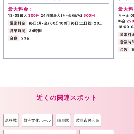
最大料金：
最大料
18-08最大
300円
24時間最大(月-金/除祝)
500円
月〜金 0
料金
22
通常料金
終日(月-金) 60分100円 終日(土日祝) 20…
18:00-
営業時間
24時間
通常料
台数
23台
営業時
台数
1
近くの関連スポット
彦根城
野洲文化ホール
岐阜駅
岐阜市民会館