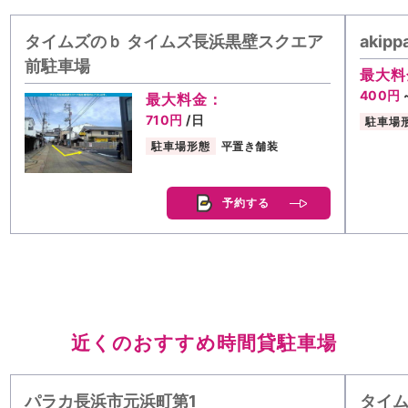
タイムズのｂ タイムズ長浜黒壁スクエア
aki
前駐車場
最大料
400円
最大料金：
710円
/日
駐車場
駐車場形態
平置き舗装
予約する
近くのおすすめ時間貸駐車場
パラカ長浜市元浜町第1
タイ