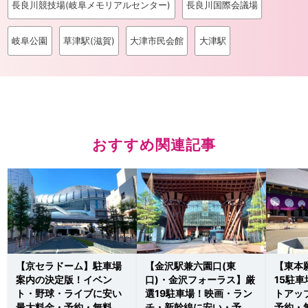
長良川競技場(岐阜メモリアルセンター)
長良川国際会議場
岐阜公園
草津駅(滋賀)
大津市民会館
大津駅
おすすめ関連記事
【京セラドーム】駐車場
【金沢駅兼六園口(東
【東本
案内の決定版！イベン
口)・金沢フォーラス】厳
15駐
ト・野球・ライブに安い
選19駐車場！映画・ラン
トアッ
最大料金・予約・無料の
チ・新幹線に安い・予約
予約・