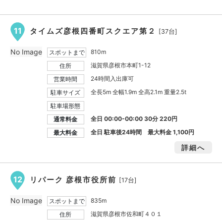
11
タイムズ彦根四番町スクエア第２
[37台]
No Image
810m
スポットまで
滋賀県彦根市本町1-12
住所
24時間入出庫可
営業時間
全長5m 全幅1.9m 全高2.1m 重量2.5t
駐車サイズ
駐車場形態
全日 00:00-00:00 30分 220円
通常料金
全日 駐車後24時間 最大料金
1,100円
最大料金
詳細へ
12
リパーク 彦根市役所前
[17台]
No Image
835m
スポットまで
滋賀県彦根市佐和町４０１
住所