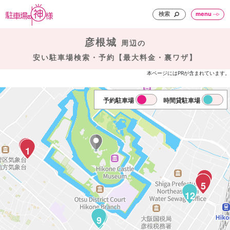
検索
menu
彦根城
周辺の
安い駐車場検索・予約【最大料金・裏ワザ】
本ページにはPRが含まれています。
予約駐車場
時間貸駐車場
3
2
1
8
7
6
5
12
9
10