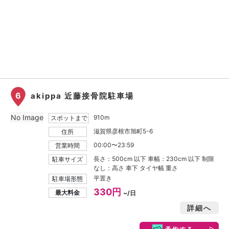
6
akippa 近藤接骨院駐車場
No Image
910m
スポットまで
滋賀県彦根市旭町5-6
住所
00:00〜23:59
営業時間
長さ：500cm 以下 車幅：230cm 以下 制限
駐車サイズ
なし：高さ 車下 タイヤ幅 重さ
平置き
駐車場形態
330円
最大料金
~/日
詳細へ