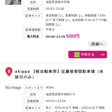
滋賀県彦根市芹橋
住所
00:00-23:59
営業時間
車高制限 なし 重量制限 なし 車幅制限 1.75m
駐車サイズ
以下 車下制限 なし 全長制限 4.5m 以下 ﾀｲﾔ幅
制限限 なし
平置き
駐車場形態
500円
最大料金
00:00-23:59
詳細へ
予約する
5
akippa 【軽自動車用】近藤接骨院駐車場（休
診日のみ）
No Image
909m
スポットまで
滋賀県彦根市旭町5-6
住所
00:00〜23:59
営業時間
長さ：420cm 以下 車幅：230cm 以下 制限
駐車サイズ