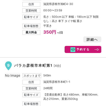
滋賀県彦根市旭町4-30
住所
00:00〜23:59
営業時間
長さ：500cm 以下 車幅：190cm 以下 制限
駐車サイズ
なし：高さ 車下 タイヤ幅 重さ
平置き
駐車場形態
350円
最大料金
~/日
詳細へ
予約する
9
パラカ彦根市本町第1
[4台]
No Image
549m
スポットまで
滋賀県彦根市本町1-1
住所
24時間
営業時間
【普通自動車】長さ480mm、車幅190mm、
駐車サイズ
高さ210mm、重量2500kg
駐車場形態