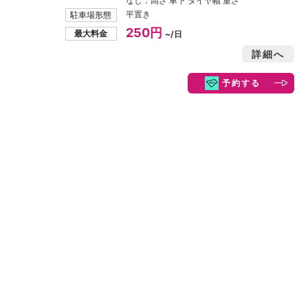
なし：高さ 車下 タイヤ幅 重さ
平置き
駐車場形態
250円
最大料金
~/日
詳細へ
予約する