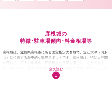
彦根城の
特徴･駐車場傾向･料金相場等
彦根城は、滋賀県彦根市にある国宝指定の名城で、近江大津（おお
つ）に位置する歴史的な観光スポットです。彦根城は、特に天守閣
が美しく、広大な敷地内で四季折々の風景を楽しむことができま
す。城内には、庭園や博物館もあり、文化財や歴史に触れることが
全文読む
でき、訪れる人々に深い印象を与えることでしょう。城を中心に、
近隣には彦根市内の商業施設や飲食店が並び、観光とともにショッ
ピングや食事も楽しめます。 彦根城周辺のエリアは、観光地として
非常に魅力的で、また町全体が静かで落ち着いた雰囲気を持ち、観
光客や地元住民による観光・散策が主な過ごし方となっています。
特に家族連れや歴史愛好者が多く訪れるスポットであり、ゆったり
とした時間を過ごすため、観光施設の混雑は比較的少ないです。観
光を楽しんだ後には、彦根城近くの商業施設「フレンドマート彦