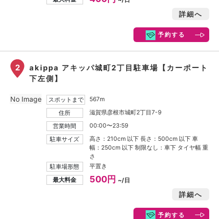
詳細へ
予約する
2
akippa アキッパ城町2丁目駐車場【カーポート
下左側】
No Image
567m
スポットまで
滋賀県彦根市城町2丁目7-9
住所
00:00〜23:59
営業時間
高さ：210cm 以下 長さ：500cm 以下 車
駐車サイズ
幅：250cm 以下 制限なし：車下 タイヤ幅 重
さ
平置き
駐車場形態
500円
最大料金
~/日
詳細へ
予約する