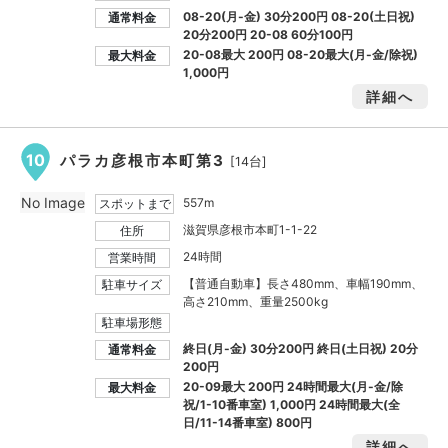
08-20(月-金) 30分200円 08-20(土日祝)
通常料金
20分200円 20-08 60分100円
20-08最大
200円
08-20最大(月-金/除祝)
最大料金
1,000円
詳細へ
10
パラカ彦根市本町第3
[14台]
No Image
557m
スポットまで
滋賀県彦根市本町1-1-22
住所
24時間
営業時間
【普通自動車】長さ480mm、車幅190mm、
駐車サイズ
高さ210mm、重量2500kg
駐車場形態
終日(月-金) 30分200円 終日(土日祝) 20分
通常料金
200円
20-09最大
200円
24時間最大(月-金/除
最大料金
祝/1-10番車室)
1,000円
24時間最大(全
日/11-14番車室)
800円
詳細へ