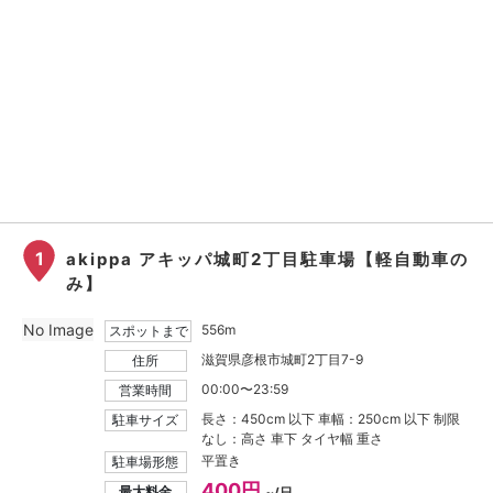
1
akippa アキッパ城町2丁目駐車場【軽自動車の
み】
No Image
556m
スポットまで
滋賀県彦根市城町2丁目7-9
住所
00:00〜23:59
営業時間
長さ：450cm 以下 車幅：250cm 以下 制限
駐車サイズ
なし：高さ 車下 タイヤ幅 重さ
平置き
駐車場形態
400円
最大料金
~/日