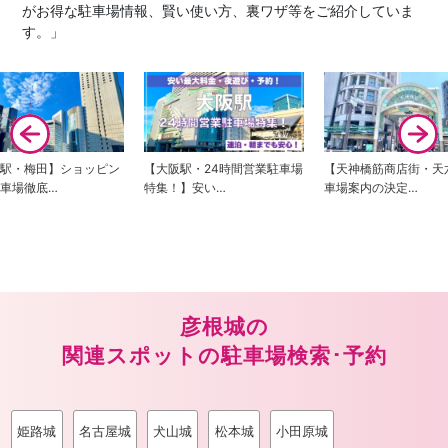
がお得な駐車場情報、賢い使い方、裏ワザ等をご紹介していま
す。」
阪駅・梅田】ショッピン
【大阪駅・24時間営業駐車場
【天神橋筋商店街・天
車場徹底…
特集！】安い…
車場案内の決定…
彦根城の
関連スポットの駐車場検索･予約
姫路城
名古屋城
犬山城
松本城
小田原城