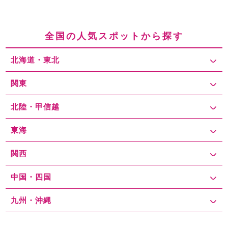
根」や、彦根駅周辺のショッピングモール「アピア」などで買い物
をしたり、地元の食材を使った料理を味わうことができます。 駐車
場について、彦根城周辺には公式駐車場や複数の有料駐車場があ
全国の人気スポットから探す
り、平日の駐車場料金相場は、1時間あたり200円～300円程度で、
1日最大料金は1,000円程度です。土日祝日や観光シーズンには混雑
北海道・東北
が予想されるため、早めに到着することをおすすめします。観光客
の多い季節や休日には、公式駐車場が満車になることもあるため、
代替の駐車場を事前にチェックしておくことが重要です。 彦根城の
関東
公式駐車場は、城下町に近く、天守閣まで徒歩圏内の距離に4箇所
あります。駐車料金は、平日と休日で大きな違いはありませんが、
北陸・甲信越
最大料金1,000円が設定されているため、長時間滞在しても割安に
駐車することが可能です。その他、彦根駅近くや城下町の周辺にも
東海
民間駐車場がいくつか存在し、便利に利用することができますが、
観光シーズンやイベント時には満車になることが多いため、事前に
関西
駐車場を探す準備が必要です。 また、駐車場探しの対策としては、
事前予約が可能な駐車場サービスの活用も有効で、彦根城周辺の駐
中国・四国
車場を事前に予約でき、安心して観光を楽しめます。さらに、早朝
に到着することを検討すれば、混雑を避け、駐車場を確保しやすく
なります。平日やオフシーズンは比較的空いているため、朝一番に
九州・沖縄
訪れることで、余裕を持って観光を始めることができます。 彦根城
の周辺エリアには観光スポットや商業施設が豊富にありますが、駐