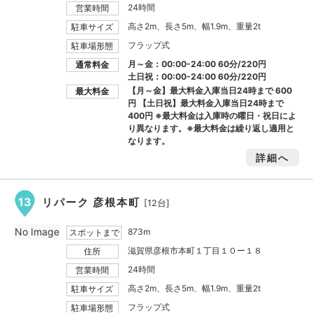
24時間
営業時間
高さ2m、長さ5m、幅1.9m、重量2t
駐車サイズ
フラップ式
駐車場形態
月～金：00:00-24:00 60分/220円
通常料金
土日祝：00:00-24:00 60分/220円
【月～金】最大料金入庫当日24時まで
600
最大料金
円
【土日祝】最大料金入庫当日24時まで
400円
※最大料金は入庫時の曜日・祝日によ
り異なります。※最大料金は繰り返し適用と
なります。
詳細へ
13
リパーク 彦根本町
[12台]
No Image
873m
スポットまで
滋賀県彦根市本町１丁目１０ー１８
住所
24時間
営業時間
高さ2m、長さ5m、幅1.9m、重量2t
駐車サイズ
フラップ式
駐車場形態