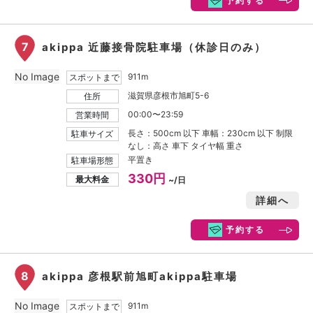
予約する
7
akippa 近藤接骨院駐車場（休診日のみ）
No Image
911m
スポットまで
滋賀県彦根市旭町5-6
住所
00:00〜23:59
営業時間
長さ：500cm 以下 車幅：230cm 以下 制限
駐車サイズ
なし：高さ 車下 タイヤ幅 重さ
平置き
駐車場形態
330円
最大料金
~/日
詳細へ
予約する
8
akippa 彦根駅前旭町akippa駐車場
No Image
911m
スポットまで