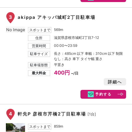
3
akippa アキッパ城町2丁目駐車場
No Image
569m
スポットまで
滋賀県彦根市城町2丁目7-12
住所
00:00〜23:59
営業時間
長さ：485cm 以下 車幅：310cm 以下 制限
駐車サイズ
なし：高さ 車下 タイヤ幅 重さ
平置き
駐車場形態
400円
最大料金
~/日
詳細へ
予約する
4
軒先P 彦根市芹橋2丁目駐車場
[1台]
859m
スポットまで