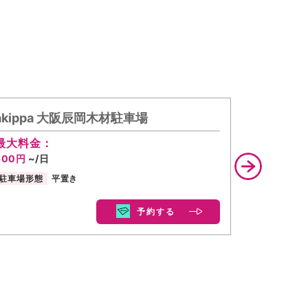
akippa 大阪辰岡木材駐車場
akipp
最大料金：
最大料金
500円
~/日
400円
~/
駐車場形態
平置き
駐車場形態
予約する