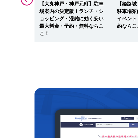
ジアム】厳選
【大丸神戸・神戸元町】駐車
【姫路城
ント・ヴィッ
場案内の決定版！ランチ・シ
駐車場案
ビーに安い最
ョッピング・混雑に効く安い
イベント
らここ！
最大料金・予約・無料ならこ
約ならこ
こ！