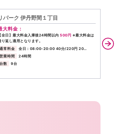
リパーク 伊丹野間１丁目
リパーク
最大料金：
最大料金
【全日】最大料金入庫後24時間以内
500円
※最大料金は
【全日】最大
繰り返し適用となります。
繰り返し適用
通常料金
全日：08:00-20:00 40分/220円 20…
通常料金
営業時間
24時間
営業時間
台数
9台
台数
5台