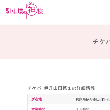
チケパ
チケパ_伊丹山田第１の詳細情報
所在地
兵庫県伊丹市山田2-2
営業時間
２４時間