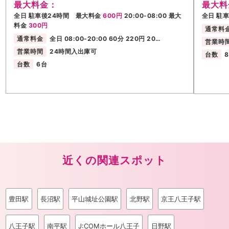
最大料金：
最大料
全日 駐車後24時間 最大料金
600円
20:00-08:00 最大
全日 駐
料金
300円
通常料
通常料金
全日 08:00-20:00 60分 220円 20…
営業時
営業時間
24時間入出庫可
台数
台数
6台
近くの関連スポット
豊田駅
長沼駅
平山城址公園駅
北野駅
京王八王子駅
八王子駅
南平駅
J:COMホール八王子
日野駅