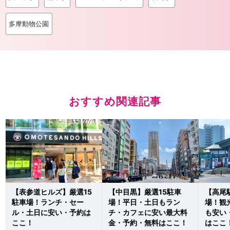
多摩動物公園
おすすめ関連記事
【表参道ヒルズ】厳選15
【中目黒】厳選15駐車
【高尾
駐車場！ランチ・セー
場！平日・土日もラン
場！観
ル・土日に安い・予約は
チ・カフェに安い最大料
も安い
ここ！
金・予約・無料はここ！
はここ