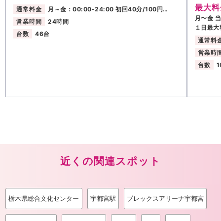
最大料
通常料金
月～金：00:00-24:00 初回40分/100円…
月〜金 
営業時間
24時間
１日最大
台数
46台
通常料
営業時
台数
1
近くの関連スポット
栃木県総合文化センター
宇都宮駅
ブレックスアリーナ宇都宮