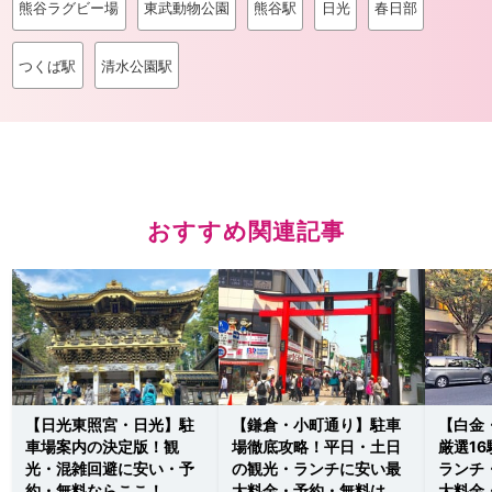
熊谷ラグビー場
東武動物公園
熊谷駅
日光
春日部
つくば駅
清水公園駅
おすすめ関連記事
【日光東照宮・日光】駐
【鎌倉・小町通り】駐車
【白金
車場案内の決定版！観
場徹底攻略！平日・土日
厳選1
光・混雑回避に安い・予
の観光・ランチに安い最
ランチ
約・無料ならここ！
大料金・予約・無料はこ
大料金