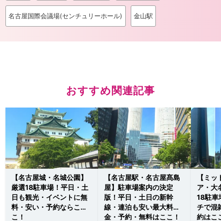
名古屋国際会議場(センチュリーホール)
金山駅
おすすめ関連記事
【名古屋城・名城公園】
【名古屋駅・名古屋髙島
【ミッ
厳選18駐車場！平日・土
屋】駐車場案内の決定
ア・大
日も観光・イベントに無
版！平日・土日の新幹
18駐
料・安い・予約ならこ
線・連泊も安い最大料
チで混
こ！
金・予約・無料はここ！
約はこ