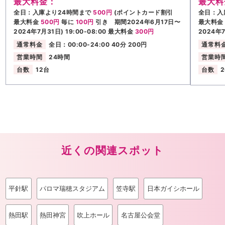
最大料金：
最大料
全日：入庫より24時間まで
500円
(ポイントカード割引
全日：入
最大料金
500円
毎に
100円
引き 期間2024年6月17日〜
最大料
2024年7月31日) 19:00-08:00 最大料金
300円
2024年
通常料金
全日：00:00-24:00 40分 200円
通常料
営業時間
24時間
営業時
台数
12台
台数
近くの関連スポット
平針駅
パロマ瑞穂スタジアム
笠寺駅
日本ガイシホール
熱田駅
熱田神宮
吹上ホール
名古屋公会堂