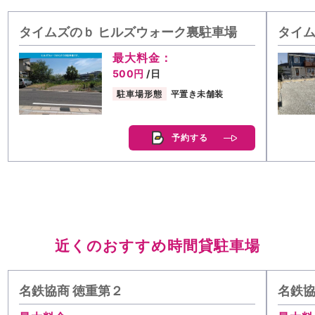
タイムズのｂ ヒルズウォーク裏駐車場
タイム
最大料金：
500円
/日
駐車場形態
平置き未舗装
予約する
近くのおすすめ時間貸駐車場
名鉄協商 徳重第２
名鉄協