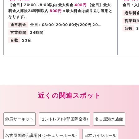
【全日】20:00～8:00以内 最大料金
400円
【全日】最大
全日：入
料金入庫後24時間以内
800円
※最大料金は繰り返し適用と
通常料
なります。
営業時
通常料金
全日：08:00-20:00 60分/200円 20…
台数
営業時間
24時間
台数
23台
近くの関連スポット
鈴鹿サーキット
セントレア(中部国際空港)
名古屋港水族館
名古屋国際会議場(センチュリーホール)
日本ガイシホール