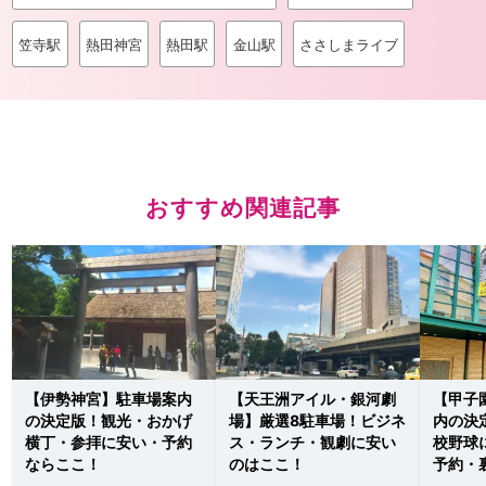
笠寺駅
熱田神宮
熱田駅
金山駅
ささしまライブ
おすすめ関連記事
【伊勢神宮】駐車場案内
【天王洲アイル・銀河劇
【甲子
の決定版！観光・おかげ
場】厳選8駐車場！ビジネ
内の決
横丁・参拝に安い・予約
ス・ランチ・観劇に安い
校野球
ならここ！
のはここ！
予約・