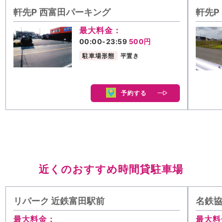
軒先P 西富田パーキング
軒先P 
最大料金：
00:00-23:59
500円
駐車場形態
平置き
予約する
近くのおすすめ時間貸駐車場
リパーク 近鉄富田駅前
名鉄協
最大料金：
最大料