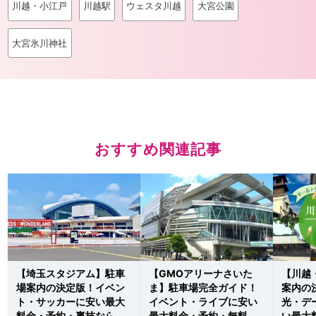
川越・小江戸
川越駅
ウェスタ川越
大宮公園
大宮氷川神社
おすすめ関連記事
【埼玉スタジアム】駐車
【GMOアリーナさいた
【川越
場案内の決定版！イベン
ま】駐車場完全ガイド！
案内の
ト・サッカーに安い最大
イベント・ライブに安い
光・デ
料金・予約・裏技ならこ
最大料金・予約・無料は
い最大