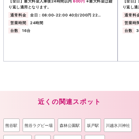
【全日】最大料金入庫後24時間以内
600円
※最大料金は繰
【全日】
り返し適用となります。
り返し適
通常料金
全日：08:00-22:00 40分/200円 22…
通常料
営業時間
24時間
営業時
台数
16台
台数
近くの関連スポット
熊谷駅
熊谷ラグビー場
森林公園駅
坂戸駅
川越氷川神社