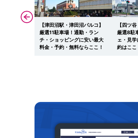
ム】駐車場案
【津田沼駅・津田沼パルコ】
【四ツ谷
日のイベン
厳選11駐車場！通勤・ラン
厳選8駐
も安い最大料
チ・ショッピングに安い最大
ェ・見学
はここ！
料金・予約・無料ならここ！
約はここ