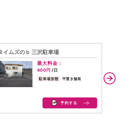
タイムズのｂ 三沢駐車場
akipp
最大料金：
最大料金
400円
/日
550円
~/
駐車場形態
平置き舗装
駐車場形態
予約する