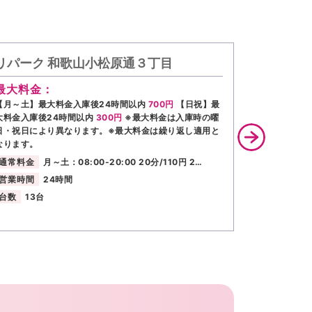
リパーク 和歌山小松原通３丁目
リパーク
最大料金：
最大料金
【月～土】最大料金入庫後24時間以内
700円
【日祝】最
【月～金】最
大料金入庫後24時間以内
300円
※最大料金は入庫時の曜
最大料金入庫
日・祝日により異なります。※最大料金は繰り返し適用と
曜日・祝日に
なります。
となります。
通常料金
月～土：08:00-20:00 20分/110円 2…
通常料金
営業時間
24時間
営業時間
台数
13台
台数
10台