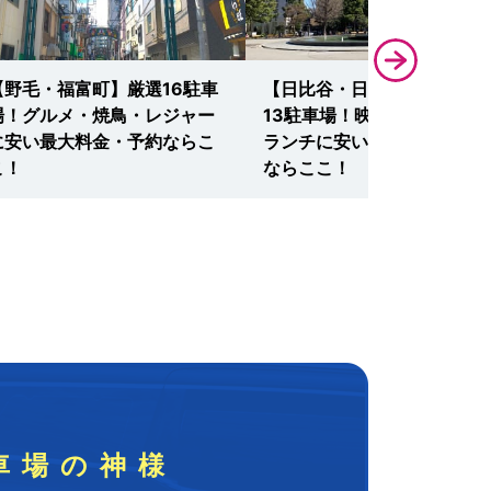
【野毛・福富町】厳選16駐車
【日比谷・日比谷公園】厳選
場！グルメ・焼鳥・レジャー
13駐車場！映画・イベント
に安い最大料金・予約ならこ
ランチに安い最大料金・予約
こ！
ならここ！
車場の神様