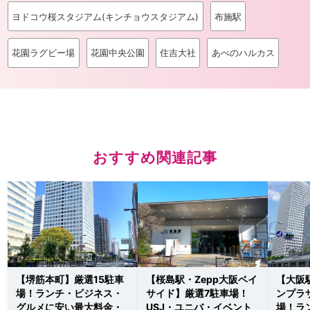
ヨドコウ桜スタジアム(キンチョウスタジアム)
布施駅
花園ラグビー場
花園中央公園
住吉大社
あべのハルカス
おすすめ関連記事
【堺筋本町】厳選15駐車
【桜島駅・Zepp大阪ベイ
【大阪
場！ランチ・ビジネス・
サイド】厳選7駐車場！
ンプラ
グルメに安い最大料金・
USJ・ユニバ・イベント
場！ラ