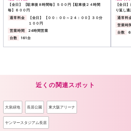
【全日】 【駐車後８時間毎】５００円【駐車後２４時間
【全日】
毎】６００円
り返し適
通常料金
【全日】 【００：００～２４：００】３０分
通常料
１００円
営業時
営業時間
24時間営業
台数
台数
161台
近くの関連スポット
大泉緑地
長居公園
東大阪アリーナ
ヤンマースタジアム長居