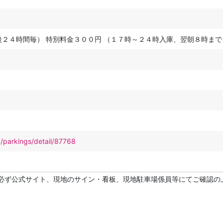
後２４時間毎） 特別料金３００円 （１７時～２４時入庫、翌朝８時まで
p/parkings/detail/87768
必ず公式サイト、現地のサイン・看板、現地駐車場係員等にてご確認の