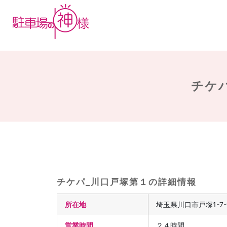
チケパ
チケパ_川口戸塚第１の詳細情報
所在地
埼玉県川口市戸塚1-7-
営業時間
２４時間