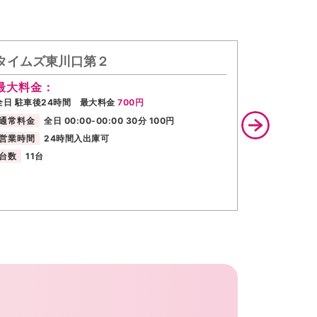
タイムズ東川口第２
タイムズ
最大料金：
最大料金
全日 駐車後24時間 最大料金
700円
月〜土 17:0
17:00 最大
通常料金
全日 00:00-00:00 30分 100円
通常料金
営業時間
24時間入出庫可
営業時間
台数
11台
台数
31台