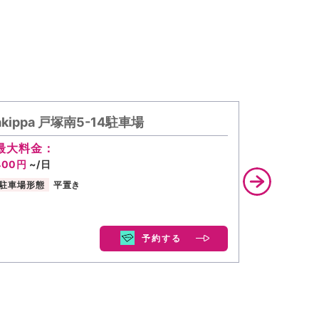
akippa 戸塚南5-14駐車場
タイムズ
駐車場
最大料金：
400円
~/日
駐車場形態
平置き
予約する