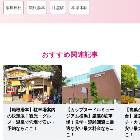
寒川神社
箱根湯本
辻堂駅
本厚木駅
おすすめ関連記事
【箱根湯本】駐車場案内
【カップヌードルミュー
【青葉
の決定版！観光・グル
ジアム横浜】厳選8駐車
台】厳
メ・温泉で穴場で安い・
場！見学・混雑回避に最
チ・カ
予約ならここ！
適な安い最大料金ならこ
安い最
こ！
こ！