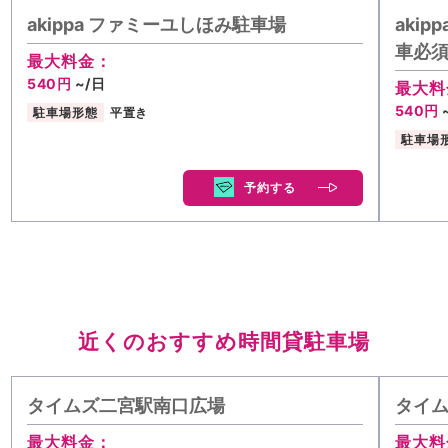
akippa ファミーユしほみ駐車場
aki
車必須
最大料金：
540円
~/日
最大料
540円
駐車場形態
平置き
駐車場
予約する
近くのおすすめ時間貸駐車場
タイムズ二宮駅南口広場
タイ
最大料金：
最大料