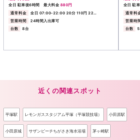
全日 駐車後6時間 最大料金
880円
全日 駐
通常料金
全日 07:00-22:00 20分 110円 22…
通常料
営業時間
24時間入出庫可
営業時
台数
8台
台数
近くの関連スポット
平塚駅
レモンガススタジアム平塚（平塚競技場）
小田原駅
小田原城
サザンビーチちがさき海水浴場
茅ヶ崎駅