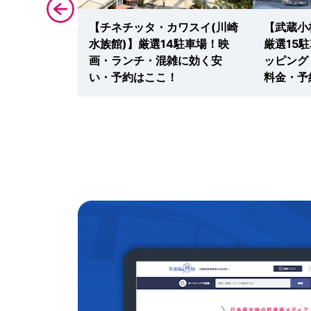
ークタワー】
【チネチッタ・カワスイ(川崎
【武蔵小
ビジネス・イ
水族館)】厳選14駐車場！映
厳選15
に安い・予約
画・ランチ・混雑に効く安
ッピング
い・予約はここ！
料金・予