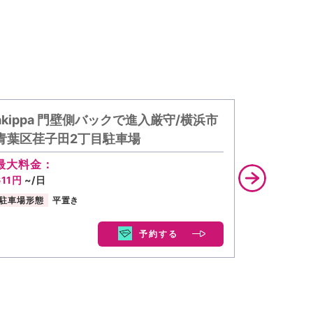
akippa 門壁側バックで進入厳守/横浜市
akippa
青葉区荏子田2丁目駐車場
最大料金
800円
~/
最大料金：
611円
~/日
駐車場形態
駐車場形態
平置き
予約する