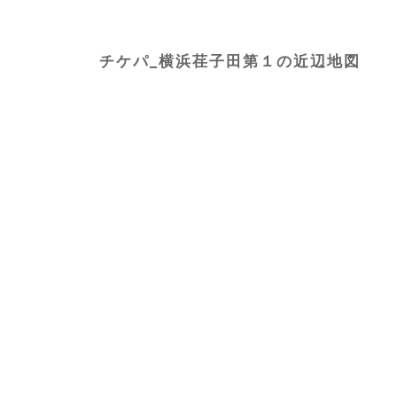
チケパ_横浜荏子田第１の近辺地図