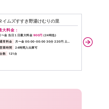
タイムズすすき野湯けむりの里
タイムズ
最大料金：
最大料金
月〜金 当日１日最大料金
900円
(24時迄)
全日 駐車後
料金
330円
通常料金
月〜金 00:00-00:00 30分 220円 土…
通常料金
営業時間
24時間入出庫可
営業時間
台数
121台
台数
4台