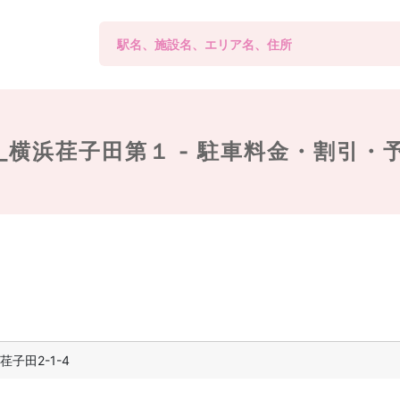
_横浜荏子田第１ -
駐車料金・割引・
子田2-1-4