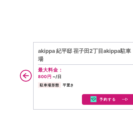
akippa 紀平邸 荏子田2丁目akippa駐車
場
最大料金：
800円
~/日
駐車場形態
平置き
予約する