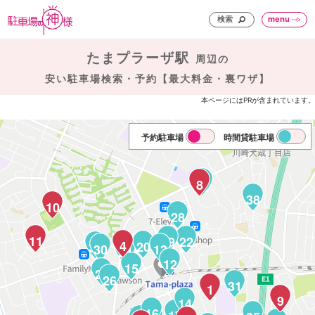
検索
menu
たまプラーザ駅
周辺の
安い駐車場検索・予約【最大料金・裏ワザ】
本ページにはPRが含まれています。
予約駐車場
時間貸駐車場
37
8
38
10
28
11
19
22
4
25
20
32
30
13
24
12
15
27
26
31
1
9
14
16