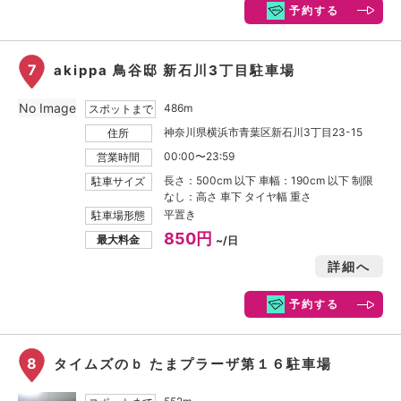
予約する
7
akippa 鳥谷邸 新石川3丁目駐車場
No Image
486m
スポットまで
神奈川県横浜市青葉区新石川3丁目23-15
住所
00:00〜23:59
営業時間
長さ：500cm 以下 車幅：190cm 以下 制限
駐車サイズ
なし：高さ 車下 タイヤ幅 重さ
平置き
駐車場形態
850円
最大料金
~/日
詳細へ
予約する
8
タイムズのｂ たまプラーザ第１６駐車場