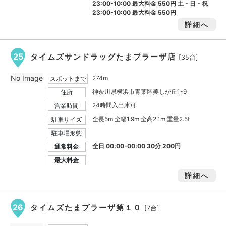
23:00-10:00 最大料金
550円
土・日・祝
23:00-10:00 最大料金
550円
詳細へ
25
タイムズサンドラッグたまプラーザ店
[35台]
No Image
274m
スポットまで
神奈川県横浜市青葉区美しが丘1-9
住所
24時間入出庫可
営業時間
全長5m 全幅1.9m 全高2.1m 重量2.5t
駐車サイズ
駐車場形態
全日 00:00-00:00 30分 200円
通常料金
最大料金
詳細へ
26
タイムズたまプラーザ第１０
[7台]