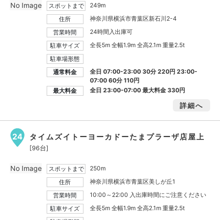
No Image
249m
スポットまで
神奈川県横浜市青葉区新石川2-4
住所
24時間入出庫可
営業時間
全長5m 全幅1.9m 全高2.1m 重量2.5t
駐車サイズ
駐車場形態
全日 07:00-23:00 30分 220円 23:00-
通常料金
07:00 60分 110円
全日 23:00-07:00 最大料金
330円
最大料金
詳細へ
24
タイムズイトーヨーカドーたまプラーザ店屋上
[96台]
No Image
250m
スポットまで
神奈川県横浜市青葉区美しが丘1
住所
10:00～22:00 入出庫時間にご注意ください
営業時間
全長5m 全幅1.9m 全高2.1m 重量2.5t
駐車サイズ