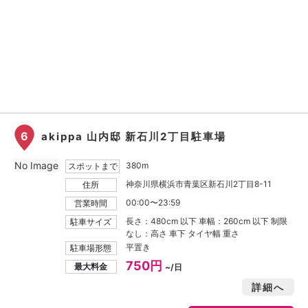
6
akippa 山内邸 新石川2丁目駐車場
No Image
380m
スポットまで
神奈川県横浜市青葉区新石川2丁目8-11
住所
00:00〜23:59
営業時間
長さ：480cm 以下 車幅：260cm 以下 制限
駐車サイズ
なし：高さ 車下 タイヤ幅 重さ
平置き
駐車場形態
750円
最大料金
~/日
詳細へ