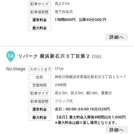
高さ2.1m
駐車サイズ
地下自走式
駐車場形態
1 時間600円、以降30分300 円
通常料金
最大料金
詳細へ
14
リパーク 横浜新石川３丁目第２
[2台]
No Image
171m
スポットまで
神奈川県横浜市青葉区新石川３丁目１５ー７
住所
24時間
営業時間
高さ2m、長さ5m、幅1.9m、重量2t
駐車サイズ
フラップ式
駐車場形態
全日：00:00-24:00 15分/220円
通常料金
【全日】最大料金入庫後4時間以内
1,000円
最大料金
※最大料金は繰り返し適用となります。
詳細へ