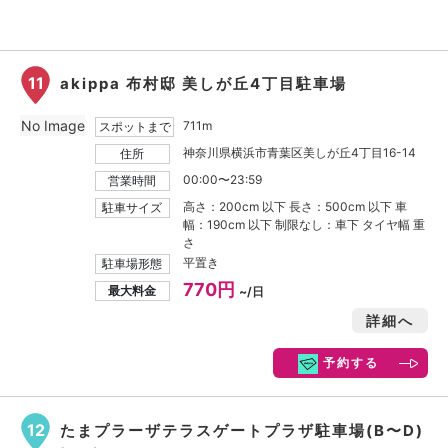
11
akippa 布村邸 美しが丘4丁目駐車場
No Image
711m
スポットまで
神奈川県横浜市青葉区美しが丘4丁目16-14
住所
00:00〜23:59
営業時間
高さ：200cm 以下 長さ：500cm 以下 車
駐車サイズ
幅：190cm 以下 制限なし：車下 タイヤ幅 重
さ
平置き
駐車場形態
770円
最大料金
~/日
詳細へ
予約する
12
たまプラーザテラスゲートプラザ駐車場(B〜D)