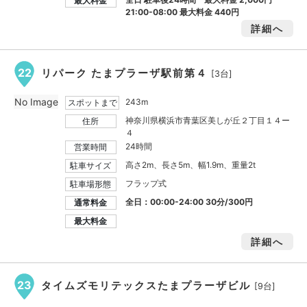
最大料金
21:00-08:00 最大料金
440円
詳細へ
22
リパーク たまプラーザ駅前第４
[3台]
No Image
243m
スポットまで
神奈川県横浜市青葉区美しが丘２丁目１４ー
住所
４
24時間
営業時間
高さ2m、長さ5m、幅1.9m、重量2t
駐車サイズ
フラップ式
駐車場形態
全日：00:00-24:00 30分/300円
通常料金
最大料金
詳細へ
23
タイムズモリテックスたまプラーザビル
[9台]