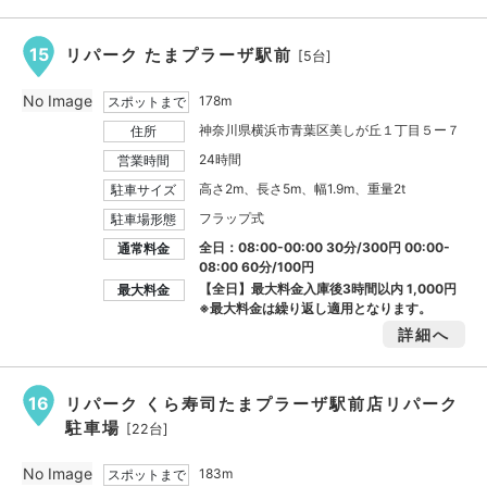
15
リパーク たまプラーザ駅前
[5台]
No Image
178m
スポットまで
神奈川県横浜市青葉区美しが丘１丁目５ー７
住所
24時間
営業時間
高さ2m、長さ5m、幅1.9m、重量2t
駐車サイズ
フラップ式
駐車場形態
全日：08:00-00:00 30分/300円 00:00-
通常料金
08:00 60分/100円
【全日】最大料金入庫後3時間以内
1,000円
最大料金
※最大料金は繰り返し適用となります。
詳細へ
16
リパーク くら寿司たまプラーザ駅前店リパーク
駐車場
[22台]
No Image
183m
スポットまで