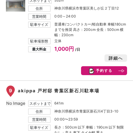
552m
スポットまで
神奈川県横浜市青葉区美しが丘２丁目12
住所
0:00～24:00
営業時間
普通車/コンパクトカー/軽自動車 車幅180cm
駐車サイズ
までを推奨 高さ：200cm 全長：500cm 横
幅：230cm
立体
駐車場形態
1,000円
最大料金
/日
詳細へ
予約する
9
akippa 戸村邸 青葉区新石川駐車場
No Image
641m
スポットまで
神奈川県横浜市青葉区新石川4丁目3-10
住所
00:00〜23:59
営業時間
長さ：500cm 以下 車幅：190cm 以下 制限
駐車サイズ
なし：高さ 車下 タイヤ幅 重さ