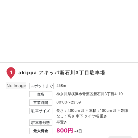
1
akippa アキッパ新石川3丁目駐車場
No Image
258m
スポットまで
神奈川県横浜市青葉区新石川3丁目4-10
住所
00:00〜23:59
営業時間
長さ：480cm 以下 車幅：180cm 以下 制限
駐車サイズ
なし：高さ 車下 タイヤ幅 重さ
平置き
駐車場形態
800円
最大料金
~/日