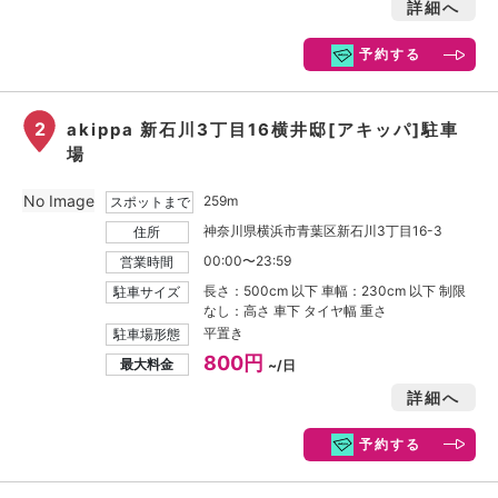
詳細へ
予約する
2
akippa 新石川3丁目16横井邸[アキッパ]駐車
場
No Image
259m
スポットまで
神奈川県横浜市青葉区新石川3丁目16-3
住所
00:00〜23:59
営業時間
長さ：500cm 以下 車幅：230cm 以下 制限
駐車サイズ
なし：高さ 車下 タイヤ幅 重さ
平置き
駐車場形態
800円
最大料金
~/日
詳細へ
予約する