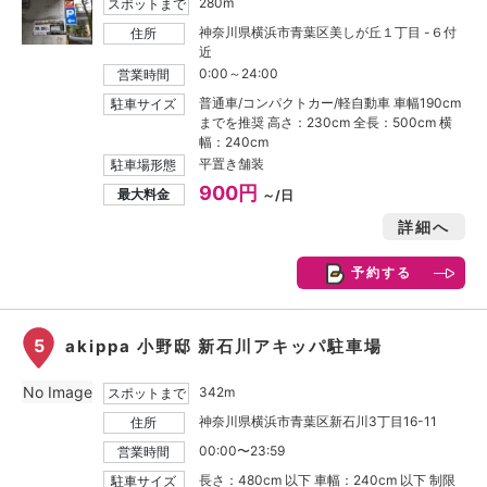
280m
スポットまで
神奈川県横浜市青葉区美しが丘１丁目 -６付
住所
近
0:00～24:00
営業時間
普通車/コンパクトカー/軽自動車 車幅190cm
駐車サイズ
までを推奨 高さ：230cm 全長：500cm 横
幅：240cm
平置き舗装
駐車場形態
900円
最大料金
～/日
詳細へ
予約する
5
akippa 小野邸 新石川アキッパ駐車場
No Image
342m
スポットまで
神奈川県横浜市青葉区新石川3丁目16-11
住所
00:00〜23:59
営業時間
長さ：480cm 以下 車幅：240cm 以下 制限
駐車サイズ