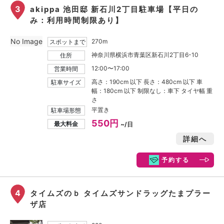
3
akippa 池田邸 新石川2丁目駐車場【平日の
み：利用時間制限あり】
No Image
270m
スポットまで
神奈川県横浜市青葉区新石川2丁目6-10
住所
12:00〜17:00
営業時間
高さ：190cm 以下 長さ：480cm 以下 車
駐車サイズ
幅：180cm 以下 制限なし：車下 タイヤ幅 重
さ
平置き
駐車場形態
550円
最大料金
~/日
詳細へ
予約する
4
タイムズのｂ タイムズサンドラッグたまプラー
ザ店