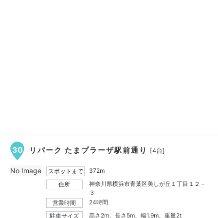
30
リパーク たまプラーザ駅前通り
[4台]
No Image
372m
スポットまで
神奈川県横浜市青葉区美しが丘１丁目１２－
住所
３
24時間
営業時間
高さ2m、長さ5m、幅1.9m、重量2t
駐車サイズ