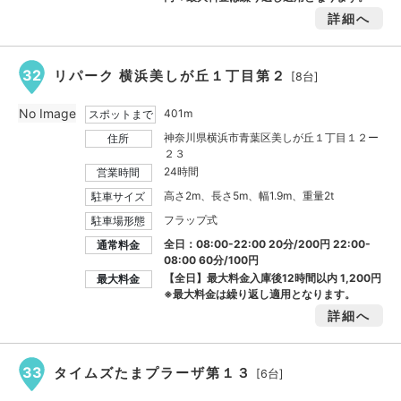
詳細へ
32
リパーク 横浜美しが丘１丁目第２
[8台]
No Image
401m
スポットまで
神奈川県横浜市青葉区美しが丘１丁目１２ー
住所
２３
24時間
営業時間
高さ2m、長さ5m、幅1.9m、重量2t
駐車サイズ
フラップ式
駐車場形態
全日：08:00-22:00 20分/200円 22:00-
通常料金
08:00 60分/100円
【全日】最大料金入庫後12時間以内
1,200円
最大料金
※最大料金は繰り返し適用となります。
詳細へ
33
タイムズたまプラーザ第１３
[6台]