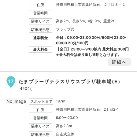
神奈川県横浜市青葉区新石川２丁目３－１
住所
営業時間
高さ2m、長さ5m、幅1.9m、重量2t
駐車サイズ
フラップ式
駐車場形態
全日：09:00-23:00 30分/500円 23:00-
通常料金
09:00 20分/100円
【全日】23:00～9:00以内 最大料金
300円
最大料金
※最大料金は繰り返し適用となります。
詳細へ
17
たまプラーザテラスサウスプラザ駐車場(E）
[450台]
No Image
197m
スポットまで
神奈川県横浜市青葉区新石川2丁目2-1
住所
9:00〜23:00
営業時間
高さ2.3m
駐車サイズ
自走式立体
駐車場形態