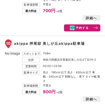
平置き
駐車場形態
700円
最大料金
~/日
詳細へ
予約する
10
akippa 押尾邸 美しが丘akippa駐車場
No Image
708m
スポットまで
神奈川県横浜市青葉区美しが丘4丁目19-2
住所
00:00〜23:59
営業時間
高さ：190cm 以下 長さ：450cm 以下 車
駐車サイズ
幅：240cm 以下 制限なし：車下 タイヤ幅 重
さ
平置き
駐車場形態
800円
最大料金
~/日
詳細へ