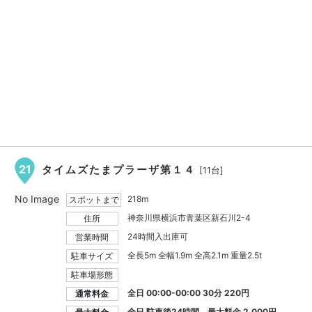
21
タイムズたまプラーザ第１４
[11台]
No Image
218m
スポットまで
神奈川県横浜市青葉区新石川2-4
住所
24時間入出庫可
営業時間
全長5m 全幅1.9m 全高2.1m 重量2.5t
駐車サイズ
駐車場形態
全日 00:00-00:00 30分 220円
通常料金
全日 駐車後24時間 最大料金
2,000円