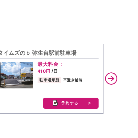
タイムズのｂ 弥生台駅前駐車場
タイムズの
最大料金：
410円
/日
駐車場形態
平置き舗装
予約する