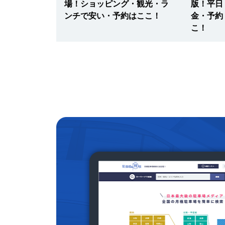
新幹線・連
場！ショッピング・観光・ラ
版！平日
最大料金・予
ンチで安い・予約はここ！
金・予約
こ！