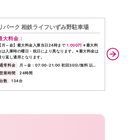
リパーク 相鉄ライフいずみ野駐車場
リパーク
最大料金：
通常料金
【月～金】最大料金入庫当日24時まで
1,000円
※最大料
営業時間
金は入庫時の曜日・祝日により異なります。※最大料金は
台数
9台
繰り返し適用となります。
通常料金
月～金：07:00-21:00 初回30分/無料 以…
営業時間
24時間
台数
134台