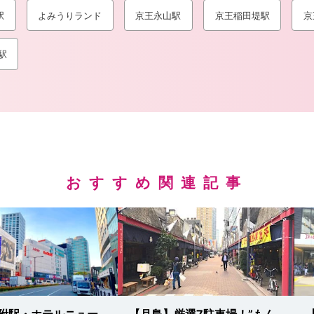
駅
よみうりランド
京王永山駅
京王稲田堤駅
京
駅
おすすめ関連記事
附駅・ホテルニュー
【月島】厳選7駐車場！”もん