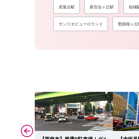
若葉台駅
新百合ヶ丘駅
稲城
サンリオピューロランド
聖蹟桜ヶ丘
厳選12駐車
【西麻布】厳選9駐車場！グル
【赤坂見