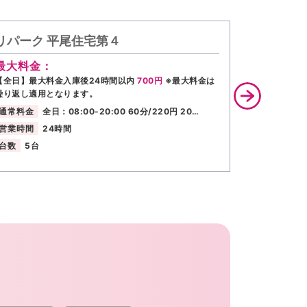
リパーク 平尾住宅第４
リパーク
最大料金：
最大料金
【全日】最大料金入庫後24時間以内
700円
※最大料金は
【全日】最大
繰り返し適用となります。
繰り返し適用
通常料金
全日：08:00-20:00 60分/220円 20…
通常料金
営業時間
24時間
営業時間
台数
5台
台数
6台