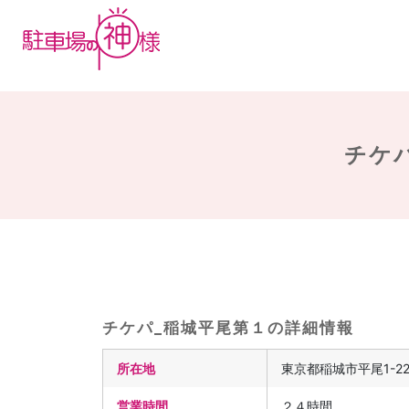
チケパ
チケパ_稲城平尾第１の詳細情報
所在地
東京都稲城市平尾1-22
営業時間
２４時間