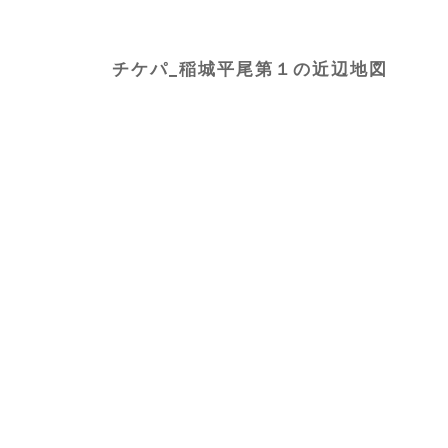
チケパ_稲城平尾第１の近辺地図