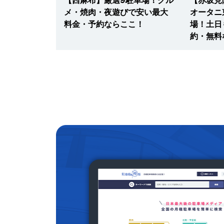
ールで混雑回
メ・焼肉・夜遊びで安い最大
オータニ
金はここ！
料金・予約ならここ！
場！土日
約・無料