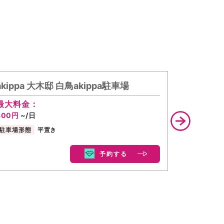
akippa 大木邸 白鳥akippa駐車場
akippa
最大料金：
最大料金
800円
~/日
450円
~/
駐車場形態
平置き
駐車場形態
予約する