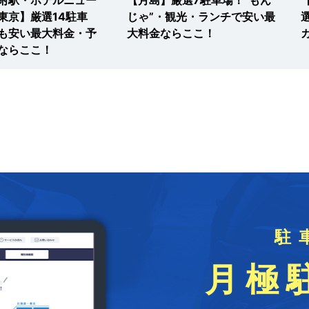
東京】厳選14駐車
じゃ”・観光・ランチで安い最
も安い最大料金・予
大料金ならここ！
ならここ！
駐
月極