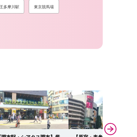
王多摩川駅
東京競馬場
【調布駅・シアタス調布】厳
【原宿・表参道】駐車場徹底