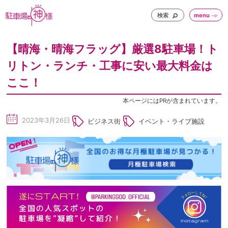
検索
menu
【晴海・晴海フラッグ】厳選8駐車場！ト
リトン・ランチ・工事に安い最大料金は
ここ！
本ページにはPRが含まれています。
2023年3月26日
ビジネス街
イベント・ライブ施設
sc
he
du
le