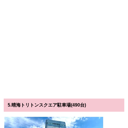
5.晴海トリトンスクエア駐車場(490台)