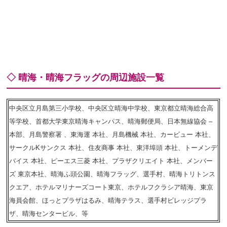
◇ 晴海・晴海フラッグの周辺施設一覧
中央区立月島第三小学校、中央区立晴海中学校、東京都立晴海総合高
等学校、首都大学東京晴海キャンパス、晴海郵便局、日本無線協会 –
本部、月島警察署 、東海運 本社、月島機械 本社、カービュー 本社、
サークルKサンクス 本社、住友商事 本社、東洋埠頭 本社、トーメンデ
バイス 本社、ピーエス三菱 本社、プラザクリエイト 本社、メンバー
ズ 東京本社、晴海ふ頭公園、晴海フラッグ、選手村、晴海トリトンス
クエア、ホテルマリナーズコート東京、ホテルフクラシア晴海、東京
海員会館、ほっとプラザはるみ、晴海テラス、選手村ビレッジプラ
ザ、晴海センタービル、等