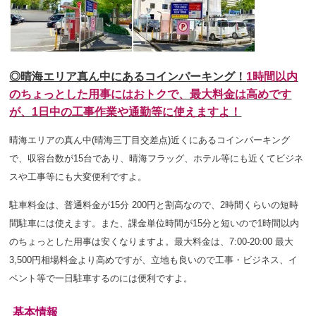
◎晴海エリア真ん中にあるコインパーキング！
1時間以内
のちょっとした用事にはおトクで、最大料金は高めです
が、1日中の工事作業や通勤等に使えますよ！
晴海エリアの真ん中(晴海三丁目交差点)近くにあるコインパーキング
で、収容台数が15台であり、晴海フラッグ、ホテル等にも近くてビジネ
スや工事等にも大変便利ですよ。
駐車料金は、普通料金が15分 200円と割高なので、2時間くらいの短時
間駐車には使えます。また、課金単位時間が15分と短いので1時間以内
のちょっとした用事は安くなりますよ。最大料金は、7:00-20:00
最大
3,500円相場料金より高めですが、立地も良いので工事・ビジネス、イ
ベント等で一日駐車するのには便利ですよ。
基本情報