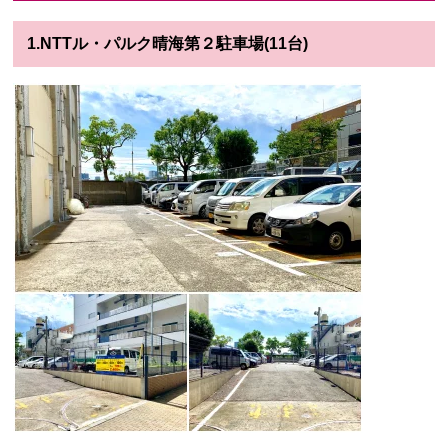
1.NTTル・パルク晴海第２駐車場(11台)