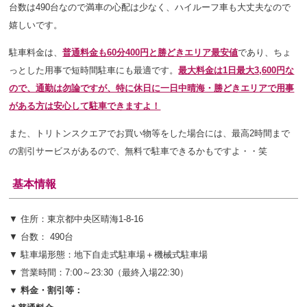
台数は490台なので満車の心配は少なく、ハイルーフ車も大丈夫なので
嬉しいです。
駐車料金は、
普通料金も60分400円と勝どきエリア最安値
であり、ちょ
っとした用事で短時間駐車にも最適です。
最大料金は1日最大3,600円な
ので、通勤は勿論ですが、特に休日に一日中晴海・勝どきエリアで用事
がある方は安心して駐車できますよ！
また、トリトンスクエアでお買い物等をした場合には、最高2時間まで
の割引サービスがあるので、無料で駐車できるかもですよ・・笑
基本情報
▼ 住所：東京都中央区晴海1-8-16
▼ 台数： 490台
▼ 駐車場形態：地下自走式駐車場＋機械式駐車場
▼ 営業時間：7:00～23:30（最終入場22:30）
▼ 料金・割引等：