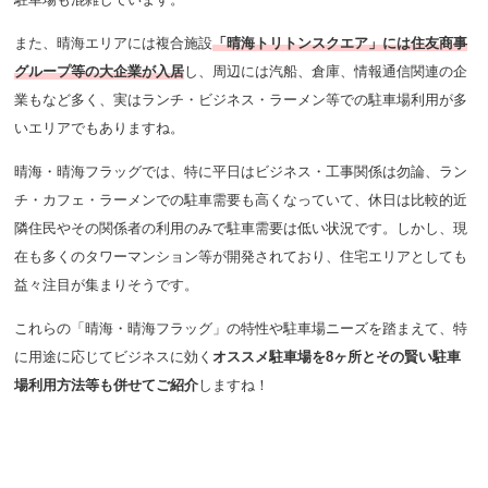
また、晴海エリアには
複合施設
「晴海トリトンスクエア」には住友商事
グループ等の大企業が入居
し、周辺には汽船、倉庫、情報通信関連の企
業もなど多く、実はランチ・ビジネス・ラーメン等での駐車場利用が多
いエリアでもありますね。
晴海・晴海フラッグでは、特に平日はビジネス・工事関係は勿論、ラン
チ・カフェ・ラーメンでの駐車需要も高くなっていて、休日は比較的近
隣住民やその関係者の利用のみで駐車需要は低い状況です。
しかし、現
在も多くのタワーマンション等が開発されており、住宅エリアとしても
益々注目が集まりそうです。
これらの「晴海・晴海フラッグ」の特性や駐車場ニーズを踏まえて、特
に用途に応じてビジネスに効く
オススメ駐車場を8ヶ所とその賢い駐車
場利用方法等も併せてご紹介
しますね！