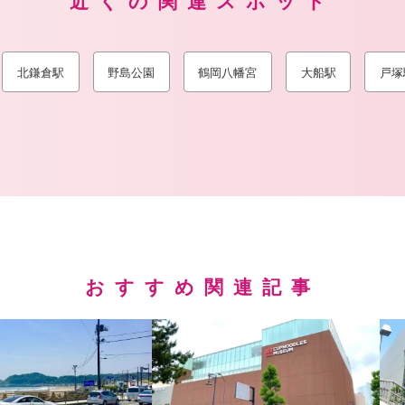
近くの関連スポット
北鎌倉駅
野島公園
鶴岡八幡宮
大船駅
戸塚
おすすめ関連記事