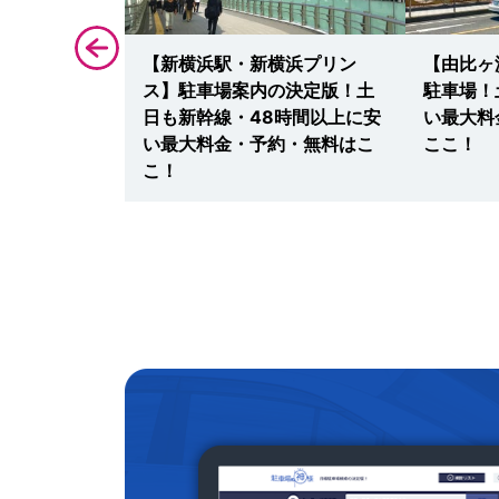
口マルイ】厳
【新横浜駅・新横浜プリン
【由比ヶ
日もノクテ
ス】駐車場案内の決定版！土
駐車場！
最大料金・予
日も新幹線・48時間以上に安
い最大料
！
い最大料金・予約・無料はこ
ここ！
こ！