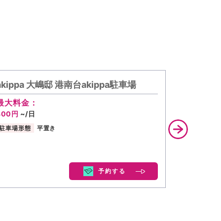
akippa 大嶋邸 港南台akippa駐車場
akipp
最大料金：
最大料金
800円
~/日
550円
~/
駐車場形態
平置き
駐車場形態
予約する