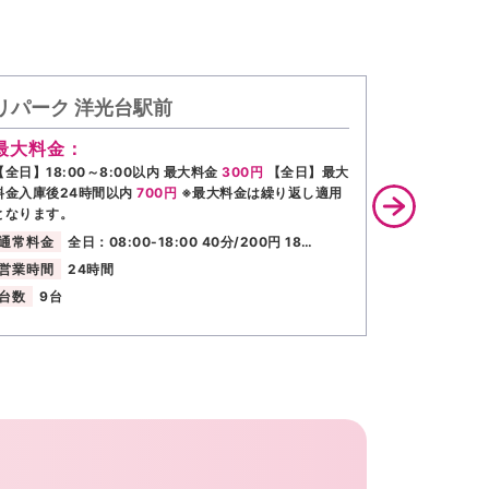
リパーク 洋光台駅前
タイムズ
最大料金：
最大料金
【全日】18:00～8:00以内 最大料金
300円
【全日】最大
全日 駐車後
料金入庫後24時間以内
700円
※最大料金は繰り返し適用
通常料金
となります。
営業時間
通常料金
全日：08:00-18:00 40分/200円 18…
台数
9台
営業時間
24時間
台数
9台