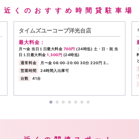
近くのおすすめ時間貸駐車場
タイムズユーコープ洋光台店
最大料金：
月〜金 当日１日最大料金
700円
(24時迄) 土・日・祝 当
日１日最大料金
1,300円
(24時迄)
通常料金
月〜金 08:00-20:00 30分 220円 2…
営業時間
24時間入出庫可
台数
41台