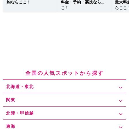
約ならここ！
料金・予約・裏技ならこ
最大料
こ！
らここ
全国の人気スポットから探す
北海道・東北
関東
北陸・甲信越
東海