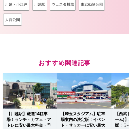
川越・小江戸
川越駅
ウェスタ川越
東武動物公園
大宮公園
おすすめ関連記事
【川越駅】厳選14駐車
【埼玉スタジアム】駐車
【西武
場！ランチ・カフェ・ア
場案内の決定版！イベン
ーム)
トレに安い最大料金・予
ト・サッカーに安い最大
版！ラ