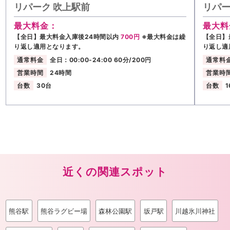
リパーク 吹上駅前
リパー
最大料金：
最大料
【全日】最大料金入庫後24時間以内
700円
※最大料金は繰
【全日】
り返し適用となります。
り返し適
通常料金
全日：00:00-24:00 60分/200円
通常料
営業時間
24時間
営業時
台数
30台
台数
1
近くの関連スポット
熊谷駅
熊谷ラグビー場
森林公園駅
坂戸駅
川越氷川神社