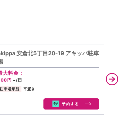
akippa 安倉北5丁目20-19 アキッパ駐車
akipp
場
イツ中野
最大料金：
最大料金
400円
~/日
500円
~/
駐車場形態
平置き
駐車場形態
予約する