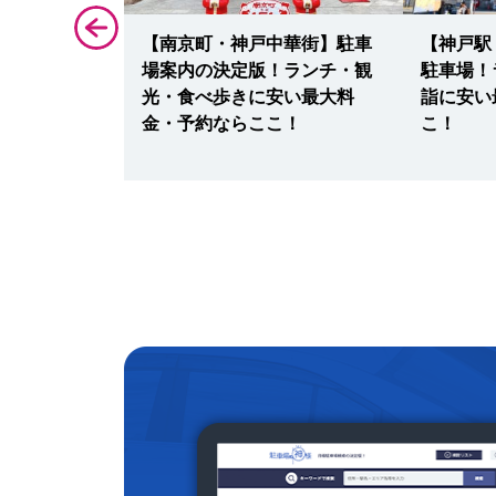
アースシネマ
【南京町・神戸中華街】駐車
【神戸駅
駐車場！催
場案内の決定版！ランチ・観
駐車場！
チに安い・予
光・食べ歩きに安い最大料
詣に安い
金・予約ならここ！
こ！