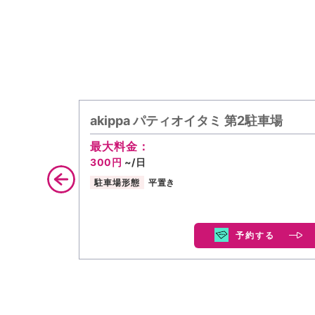
akippa パティオイタミ 第2駐車場
最大料金：
300円
~/日
駐車場形態
平置き
予約する