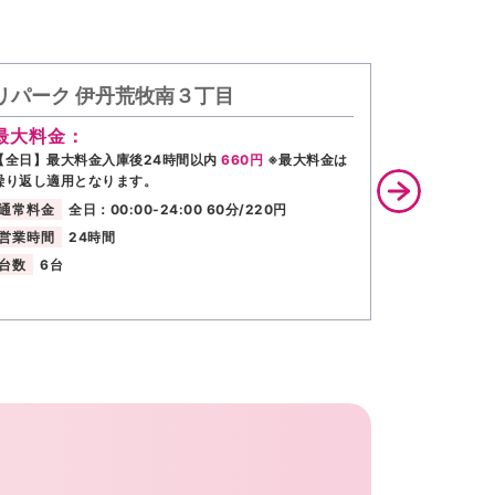
リパーク 伊丹荒牧南３丁目
リパーク
最大料金：
最大料金
【全日】最大料金入庫後24時間以内
660円
※最大料金は
【全日】最大
繰り返し適用となります。
繰り返し適用
通常料金
全日：00:00-24:00 60分/220円
通常料金
営業時間
24時間
営業時間
台数
6台
台数
7台