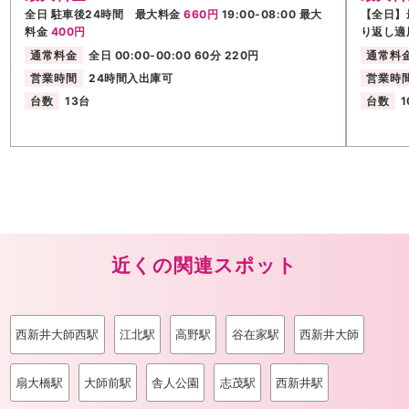
全日 駐車後24時間 最大料金
660円
19:00-08:00 最大
【全日】
料金
400円
り返し適
通常料金
全日 00:00-00:00 60分 220円
通常料
営業時間
24時間入出庫可
営業時
台数
13台
台数
1
近くの関連スポット
西新井大師西駅
江北駅
高野駅
谷在家駅
西新井大師
扇大橋駅
大師前駅
舎人公園
志茂駅
西新井駅