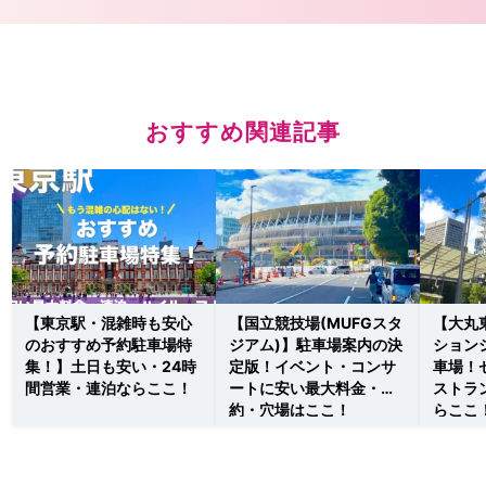
おすすめ関連記事
【東京駅・混雑時も安心
【国立競技場(MUFGスタ
【大丸
のおすすめ予約駐車場特
ジアム)】駐車場案内の決
ション
集！】土日も安い・24時
定版！イベント・コンサ
車場！
間営業・連泊ならここ！
ートに安い最大料金・予
ストラ
約・穴場はここ！
らここ