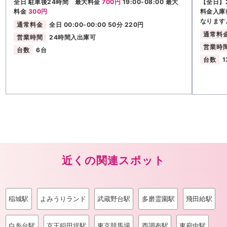
全日 駐車後24時間 最大料金
700円
19:00-08:00 最大
【全日】2
料金
300円
料金入庫
なります
通常料金
全日 00:00-00:00 50分 220円
通常料
営業時間
24時間入出庫可
営業時
台数
6台
台数
1
近くの関連スポット
稲城駅
よみうりランド
武蔵野台駅
多磨霊園駅
飛田給駅
白糸台駅
京王稲田堤駅
東京競馬場
西調布駅
東府中駅