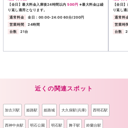
【全日】最大料金入庫後24時間以内
500円
※最大料金は繰
【全日】
り返し適用となります。
り返し適
通常料金
全日：00:00-24:00 60分/200円
通常料
営業時間
24時間
営業時
台数
21台
台数
近くの関連スポット
加古川駅
姫路駅
姫路城
大久保駅(兵庫)
西明石駅
西神中央駅
明石公園
明石駅
舞子駅
鈴蘭台駅