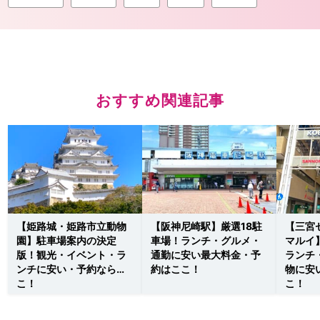
おすすめ関連記事
【姫路城・姫路市立動物
【阪神尼崎駅】厳選18駐
【三宮
園】駐車場案内の決定
車場！ランチ・グルメ・
マルイ
版！観光・イベント・ラ
通勤に安い最大料金・予
ランチ
ンチに安い・予約ならこ
約はここ！
物に安
こ！
こ！