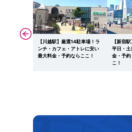
・九州国立博
【川越駅】厳選14駐車場！ラ
【新宿駅
車場！ラン
ンチ・カフェ・アトレに安い
平日・土
・混雑回避な
最大料金・予約ならここ！
金・予約
こ！