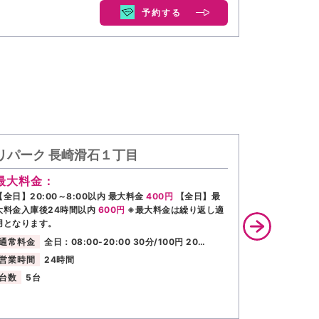
予約する
リパーク 長崎滑石１丁目
リパーク
最大料金：
最大料金
【全日】20:00～8:00以内 最大料金
400円
【全日】最
【全日】最大
大料金入庫後24時間以内
600円
※最大料金は繰り返し適
繰り返し適用
用となります。
通常料金
通常料金
全日：08:00-20:00 30分/100円 20…
営業時間
営業時間
24時間
台数
5台
台数
5台