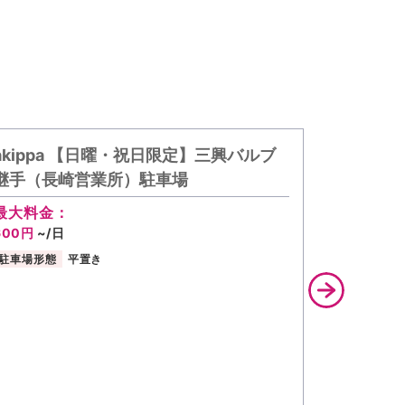
akippa 【日曜・祝日限定】三興バルブ
akippa
継手（長崎営業所）駐車場
興バルブ
最大料金：
最大料金
600円
~/日
400円
~/
駐車場形態
平置き
駐車場形態