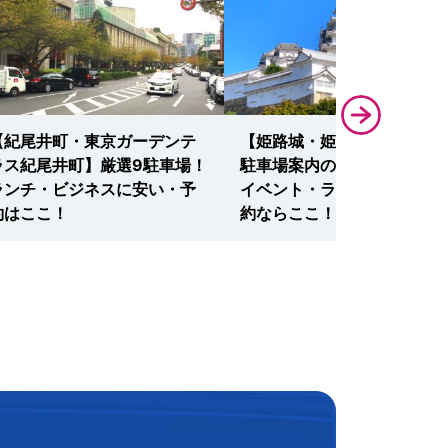
【紀尾井町・東京ガーデンテ
【姫路城・姫路市立動物園】
ラス紀尾井町】厳選9駐車場！
駐車場案内の決定版！観光・
ランチ・ビジネスに安い・予
イベント・ランチに安い・予
約はここ！
約ならここ！