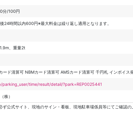
60分/100円
後24時間以内600円※最大料金は繰り返し適用となります。
.9m、重量2t
Mカード清算可 NBMカード清算可 AMSカード清算可 千円札 インボイス
p/parking_user/time/result/detail/?park=REP0025441
（株）
必ず公式サイト、現地のサイン・看板、現地駐車場係員等にてご確認の