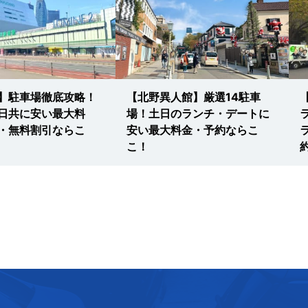
】駐車場徹底攻略！
【北野異人館】厳選14駐車
日共に安い最大料
場！土日のランチ・デートに
・無料割引ならこ
安い最大料金・予約ならこ
こ！