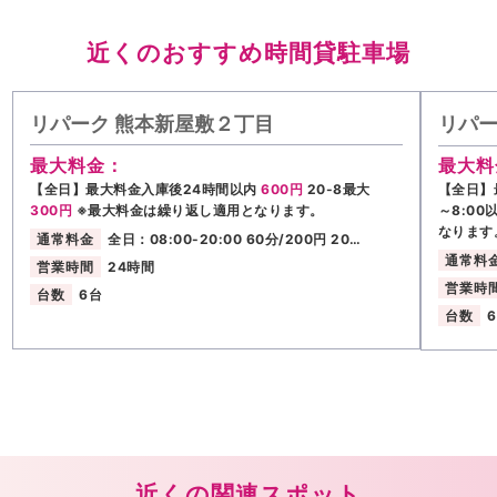
近くのおすすめ時間貸駐車場
リパーク 熊本新屋敷２丁目
リパー
最大料金：
最大料
【全日】最大料金入庫後24時間以内
600円
20-8最大
【全日】
300円
※最大料金は繰り返し適用となります。
～8:00
なります
通常料金
全日：08:00-20:00 60分/200円 20…
通常料
営業時間
24時間
営業時
台数
6台
台数
近くの関連スポット