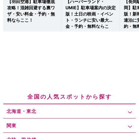
【羽田空港】駐車場徹底
【ハーバーランド・
【長岡
攻略！混雑回避する裏ワ
UMIE】駐車場案内の決定
岡】駐
ザ・安い料金・予約・無
版！土日の映画・イベン
版！新
料ならここ！
ト・ランチに安い最大料
連泊に
金・予約・無料ならこ
約・無
こ！
全国の人気スポットから探す
北海道・東北
関東