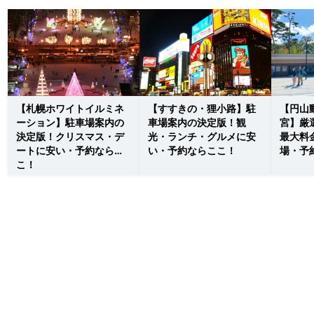
【札幌ホワイトイルミネ
【すすきの・狸小路】駐
【円山
ーション】駐車場案内の
車場案内の決定版！観
宮】厳
決定版！クリスマス・デ
光・ランチ・グルメに安
最大料
ートに安い・予約ならこ
い・予約ならここ！
場・予
こ！