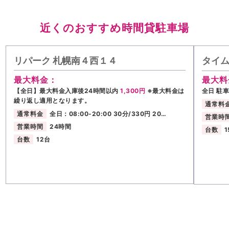
近くのおすすめ時間貸駐車場
リパーク 札幌南４西１４
タイ
最大料金：
最大料
【全日】最大料金入庫後24時間以内
1,300円
※最大料金は
全日 駐
繰り返し適用となります。
通常料
通常料金
全日：08:00-20:00 30分/330円 20…
営業時
営業時間
24時間
台数
1
台数
12台