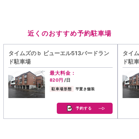
近くのおすすめ予約駐車場
タイムズのｂ ビューエル513バードラン
タイム
ド駐車場
ド駐
最大料金：
820円
/日
駐車場形態
平置き舗装
予約する