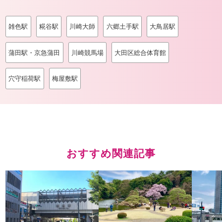
雑色駅
糀谷駅
川崎大師
六郷土手駅
大鳥居駅
蒲田駅・京急蒲田
川崎競馬場
大田区総合体育館
穴守稲荷駅
梅屋敷駅
おすすめ関連記事