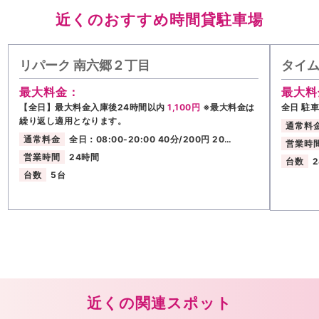
近くのおすすめ時間貸駐車場
リパーク 南六郷２丁目
タイ
最大料金：
最大料
【全日】最大料金入庫後24時間以内
1,100円
※最大料金は
全日 駐
繰り返し適用となります。
通常料
通常料金
全日：08:00-20:00 40分/200円 20…
営業時
営業時間
24時間
台数
台数
5台
近くの関連スポット