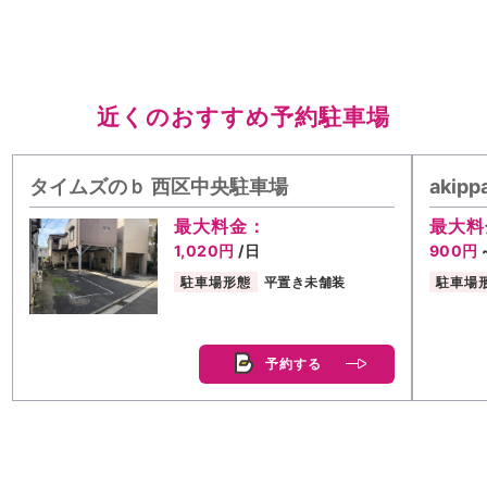
近くのおすすめ予約駐車場
タイムズのｂ 西区中央駐車場
akip
最大料金：
最大料
1,020円
/日
900円
駐車場形態
平置き未舗装
駐車場
予約する