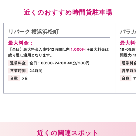
近くのおすすめ時間貸駐車場
リパーク 横浜浜松町
パラカ
最大料金：
最大料
【全日】最大料金入庫後12時間以内
1,000円
※最大料金は
18-08
繰り返し適用となります。
間最大(1
通常料金
全日：00:00-24:00 40分/200円
通常料
営業時間
24時間
営業時
台数
5台
台数
1
近くの関連スポット