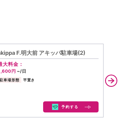
akippa F.明大前 アキッパ駐車場(2)
タイムズ
場
最大料金：
2,600円
~/日
駐車場形態
平置き
予約する