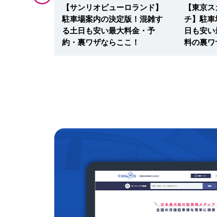
】厳選14駐
【サンリオピューロランド】
【東京ス
日も安い最大
駐車場案内の決定版！混雑す
チ】駐車
料はここ！
る土日も安い最大料金・予
日も安い
約・裏ワザならここ！
料の裏ワ