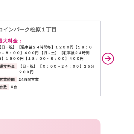
コインパーク松原１丁目
タイムズ
最大料金：
最大料金
【日・祝】 【駐車後２４時間毎】１２００円【１８：０
全日 駐車後
０～８：００】４００円 【月～土】 【駐車後２４時間
通常料金
毎】１５００円【１８：００～８：００】４００円
営業時間
通常料金
【日・祝】 【０：００～２４：００】２５分
台数
4台
２００円 …
営業時間
24時間営業
台数
6台