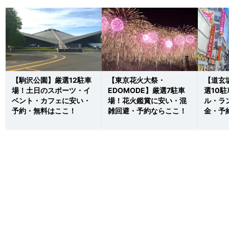
【駒沢公園】厳選12駐車
【東京花火大祭・
【道玄
場！土日のスポーツ・イ
EDOMODE】厳選7駐車
選10
ベント・カフェに安い・
場！花火鑑賞に安い・混
ル・ラ
予約・無料はここ！
雑回避・予約ならここ！
金・予