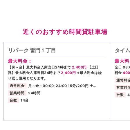
近くのおすすめ時間貸駐車場
リパーク 雷門１丁目
タイ
最大料金：
最大料
【月～金】最大料金入庫当日24時まで
2,400円
【土日
全日 08:
祝】最大料金入庫当日24時まで
2,400円
※最大料金は繰
料金
40
り返し適用となります。
通常料
通常料金
月～金：00:00-24:00 15分/200円 土…
営業時
営業時間
24時間
台数
台数
14台