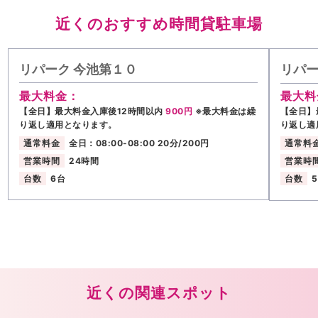
近くのおすすめ時間貸駐車場
リパーク 今池第１０
リパー
最大料金：
最大料
【全日】最大料金入庫後12時間以内
900円
※最大料金は繰
【全日】
り返し適用となります。
り返し適
通常料金
全日：08:00-08:00 20分/200円
通常料
営業時間
24時間
営業時
台数
6台
台数
近くの関連スポット