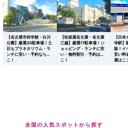
【名古屋市科学館・白川
【松坂屋名古屋・名古屋
【日本
公園】厳選20駐車場！土
三越】厳選17駐車場！シ
寺駅】
日もプラネタリウム・ラ
ョッピング・ランチに安
版！イ
ンチに安い・予約ならこ
い・無料割引・予約はこ
安い料
こ！
こ！
避はこ
全国の人気スポットから探す