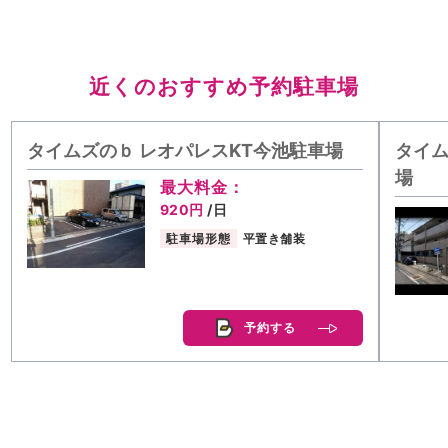
近くのおすすめ予約駐車場
タイムズのｂ レオパレスKT今池駐車場
タイム
場
最大料金：
920円
/日
駐車場形態
平置き舗装
予約する