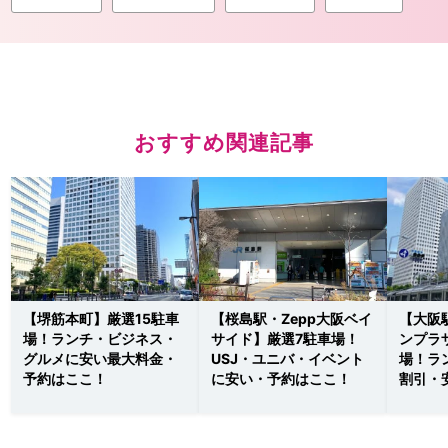
おすすめ関連記事
【堺筋本町】厳選15駐車
【桜島駅・Zepp大阪ベイ
【大阪
場！ランチ・ビジネス・
サイド】厳選7駐車場！
ンプラ
グルメに安い最大料金・
USJ・ユニバ・イベント
場！ラ
予約はここ！
に安い・予約はここ！
割引・