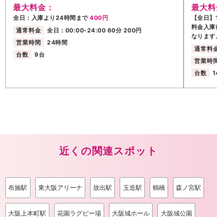
最大料金：
最大料
全日：入庫より24時間まで
400円
【全日】1
料金入庫
通常料金
全日：00:00-24:00 60分 200円
なります
営業時間
24時間
通常料
台数
9台
営業時
台数
1
近くの関連スポット
布施駅
東大阪アリーナ
放出駅
玉造駅
鶴橋
森ノ宮駅
大阪上本町駅
花園ラグビー場
大阪城ホール
大阪城公園