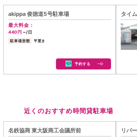
akippa 俊徳道5号駐車場
タイム
最大料金：
440円
~/日
駐車場形態
平置き
予約する
近くのおすすめ時間貸駐車場
名鉄協商 東大阪商工会議所前
リパー