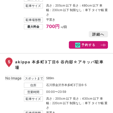
高さ：205cm 以下 長さ：480cm 以下 車
駐車サイズ
幅：230cm 以下 制限なし：車下 タイヤ幅 重
さ
平置き
駐車場形態
700円
最大料金
~/日
詳細へ
予約する
5
akippa 本多町3丁目6 谷内邸☆アキッパ駐車
場
No Image
589m
スポットまで
石川県金沢市本多町3丁目6-5
住所
00:00〜23:59
営業時間
高さ：200cm 以下 長さ：430cm 以下 車
駐車サイズ
幅：220cm 以下 制限なし：車下 タイヤ幅 重
さ
平置き
駐車場形態