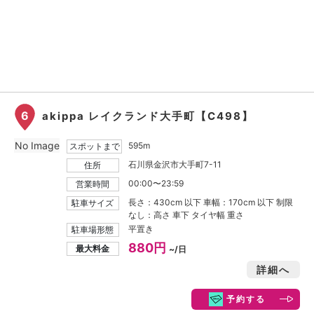
6
akippa レイクランド大手町【C498】
No Image
595m
スポットまで
石川県金沢市大手町7-11
住所
00:00〜23:59
営業時間
長さ：430cm 以下 車幅：170cm 以下 制限
駐車サイズ
なし：高さ 車下 タイヤ幅 重さ
平置き
駐車場形態
880円
最大料金
~/日
詳細へ
予約する