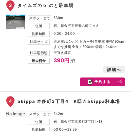
3
タイムズのｂ のと駐車場
539m
スポットまで
石川県金沢市東兼六町２４８
住所
0:00～24:00
営業時間
普通車/コンパクトカー/軽自動車 車幅190cm
駐車サイズ
までを推奨 全長：500cm 横幅：240cm
平置き舗装
駐車場形態
390円
最大料金
/日
詳細へ
予約する
4
akippa 本多町3丁目4 K邸☆akippa駐車場
No Image
542m
スポットまで
石川県金沢市本多町3丁目4-18
住所
00:00〜23:59
営業時間