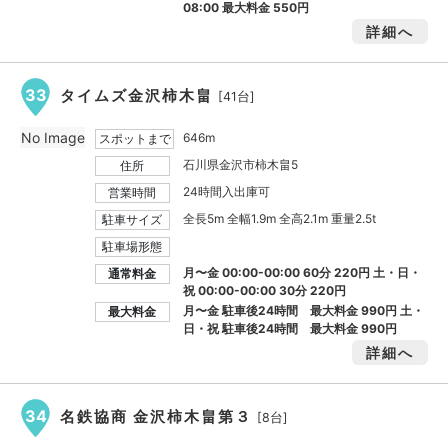
08:00 最大料金
550円
詳細へ
33
タイムズ金沢柿木畠
[41台]
No Image
646m
スポットまで
石川県金沢市柿木畠5
住所
24時間入出庫可
営業時間
全長5m 全幅1.9m 全高2.1m 重量2.5t
駐車サイズ
駐車場形態
月〜金 00:00-00:00 60分 220円 土・日・
通常料金
祝 00:00-00:00 30分 220円
月〜金 駐車後24時間 最大料金
990円
土・
最大料金
日・祝 駐車後24時間 最大料金
990円
詳細へ
34
名鉄協商 金沢柿木畠第３
[8台]