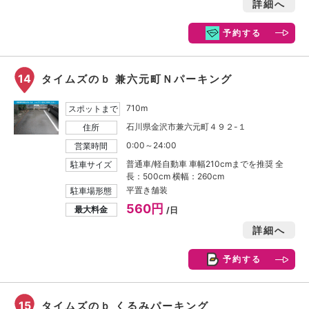
詳細へ
予約する
14
タイムズのｂ 兼六元町Ｎパーキング
710m
スポットまで
石川県金沢市兼六元町４９２-１
住所
0:00～24:00
営業時間
普通車/軽自動車 車幅210cmまでを推奨 全
駐車サイズ
長：500cm 横幅：260cm
平置き舗装
駐車場形態
560円
最大料金
/日
詳細へ
予約する
15
タイムズのｂ くるみパーキング