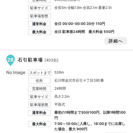
全長5m 全幅1.9m 全高2.1m 重量2.5t
駐車サイズ
駐車場形態
全日 00:00-00:00 30分 110円
通常料金
全日 駐車後24時間 最大料金
550円
最大料金
詳細へ
28
石引駐車場
[403台]
No Image
536m
スポットまで
石川県金沢市石引４丁目380番
住所
24時間
営業時間
高さ2.2m
駐車サイズ
平面式
駐車場形態
最初の1時間まで30分100円、以降1時間100
通常料金
円
7:00～10:00に入庫し、18:00までに出庫し
最大料金
た場合、最大
900円