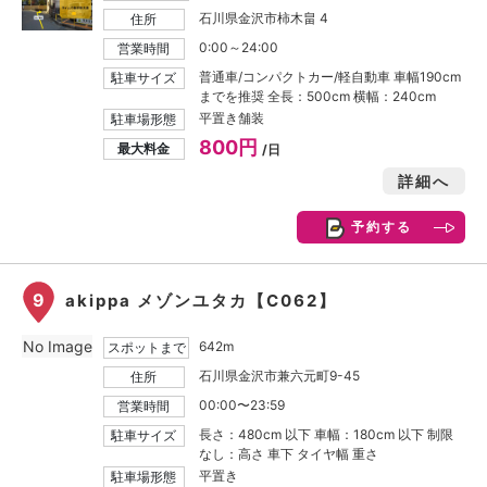
石川県金沢市柿木畠 4
住所
0:00～24:00
営業時間
普通車/コンパクトカー/軽自動車 車幅190cm
駐車サイズ
までを推奨 全長：500cm 横幅：240cm
平置き舗装
駐車場形態
800円
最大料金
/日
詳細へ
予約する
9
akippa メゾンユタカ【C062】
No Image
642m
スポットまで
石川県金沢市兼六元町9-45
住所
00:00〜23:59
営業時間
長さ：480cm 以下 車幅：180cm 以下 制限
駐車サイズ
なし：高さ 車下 タイヤ幅 重さ
平置き
駐車場形態