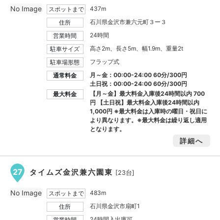
No Image
437m
スポットまで
石川県金沢市兼六元町３ー３
住所
24時間
営業時間
高さ2m、長さ5m、幅1.9m、重量2t
駐車サイズ
フラップ式
駐車場形態
月～金：00:00-24:00 60分/300円
通常料金
土日祝：00:00-24:00 60分/300円
【月～金】最大料金入庫後24時間以内
700
最大料金
円
【土日祝】最大料金入庫後24時間以内
1,000円
※最大料金は入庫時の曜日・祝日に
より異なります。※最大料金は繰り返し適用
となります。
詳細へ
27
タイムズ金沢兼六園東
[23台]
No Image
483m
スポットまで
石川県金沢市扇町1
住所
24時間入出庫可
営業時間