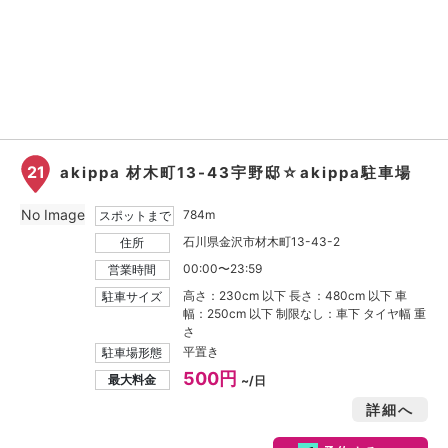
21
akippa 材木町13-43宇野邸☆akippa駐車場
No Image
784m
スポットまで
石川県金沢市材木町13-43-2
住所
00:00〜23:59
営業時間
高さ：230cm 以下 長さ：480cm 以下 車
駐車サイズ
幅：250cm 以下 制限なし：車下 タイヤ幅 重
さ
平置き
駐車場形態
500円
最大料金
~/日
詳細へ