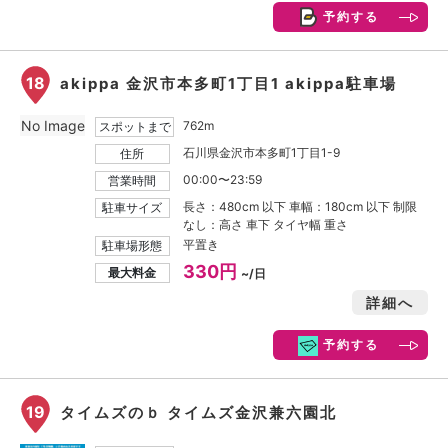
予約する
18
akippa 金沢市本多町1丁目1 akippa駐車場
No Image
762m
スポットまで
石川県金沢市本多町1丁目1-9
住所
00:00〜23:59
営業時間
長さ：480cm 以下 車幅：180cm 以下 制限
駐車サイズ
なし：高さ 車下 タイヤ幅 重さ
平置き
駐車場形態
330円
最大料金
~/日
詳細へ
予約する
19
タイムズのｂ タイムズ金沢兼六園北