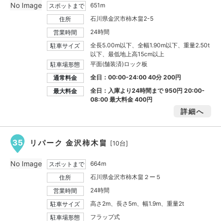
No Image
651m
スポットまで
石川県金沢市柿木畠2-5
住所
24時間
営業時間
全長5.00m以下、全幅1.90m以下、重量2.50t
駐車サイズ
以下、最低地上高15cm以上
平面(舗装済)ロック板
駐車場形態
全日：00:00-24:00 40分 200円
通常料金
全日：入庫より24時間まで
950円
20:00-
最大料金
08:00 最大料金
400円
詳細へ
35
リパーク 金沢柿木畠
[10台]
No Image
664m
スポットまで
石川県金沢市柿木畠２ー５
住所
24時間
営業時間
高さ2m、長さ5m、幅1.9m、重量2t
駐車サイズ
フラップ式
駐車場形態