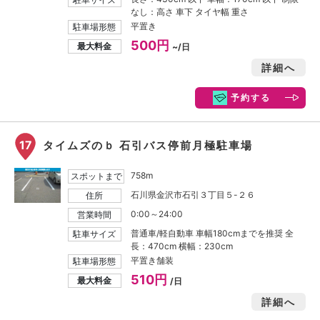
なし：高さ 車下 タイヤ幅 重さ
平置き
駐車場形態
500円
最大料金
~/日
詳細へ
予約する
17
タイムズのｂ 石引バス停前月極駐車場
758m
スポットまで
石川県金沢市石引３丁目５-２６
住所
0:00～24:00
営業時間
普通車/軽自動車 車幅180cmまでを推奨 全
駐車サイズ
長：470cm 横幅：230cm
平置き舗装
駐車場形態
510円
最大料金
/日
詳細へ