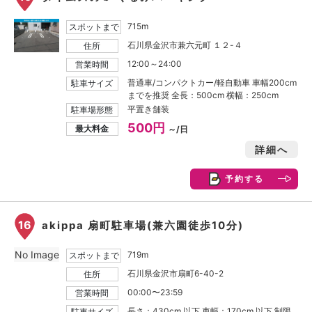
715m
スポットまで
石川県金沢市兼六元町 １２-４
住所
12:00～24:00
営業時間
普通車/コンパクトカー/軽自動車 車幅200cm
駐車サイズ
までを推奨 全長：500cm 横幅：250cm
平置き舗装
駐車場形態
500円
最大料金
～/日
詳細へ
予約する
16
akippa 扇町駐車場(兼六園徒歩10分)
No Image
719m
スポットまで
石川県金沢市扇町6-40-2
住所
00:00〜23:59
営業時間
長さ：430cm 以下 車幅：170cm 以下 制限
駐車サイズ