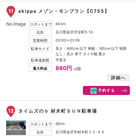
11
akippa メゾン・モンブラン【C755】
No Image
643m
スポットまで
石川県金沢市宝町5-14
住所
00:00〜23:59
営業時間
長さ：460cm 以下 車幅：180cm 以下 制限
駐車サイズ
なし：高さ 車下 タイヤ幅 重さ
平置き
駐車場形態
880円
最大料金
~/日
詳細へ
予約する
12
タイムズのｂ 材木町ＳＵＮ駐車場
681m
スポットまで
石川県金沢市材木町１５-６６
住所