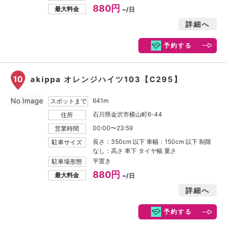
880円
最大料金
~/日
詳細へ
予約する
10
akippa オレンジハイツ103【C295】
No Image
641m
スポットまで
石川県金沢市横山町6-44
住所
00:00〜23:59
営業時間
長さ：350cm 以下 車幅：150cm 以下 制限
駐車サイズ
なし：高さ 車下 タイヤ幅 重さ
平置き
駐車場形態
880円
最大料金
~/日
詳細へ
予約する