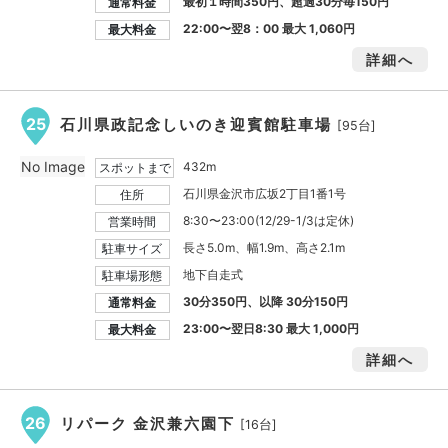
最初１時間350円、超過30分毎150円
通常料金
22:00〜翌8：00 最大
1,060円
最大料金
詳細へ
25
石川県政記念しいのき迎賓館駐車場
[95台]
No Image
432m
スポットまで
石川県金沢市広坂2丁目1番1号
住所
8:30〜23:00(12/29-1/3は定休)
営業時間
長さ5.0m、幅1.9m、高さ2.1m
駐車サイズ
地下自走式
駐車場形態
30分350円、以降 30分150円
通常料金
23:00〜翌日8:30 最大
1,000円
最大料金
詳細へ
26
リパーク 金沢兼六園下
[16台]