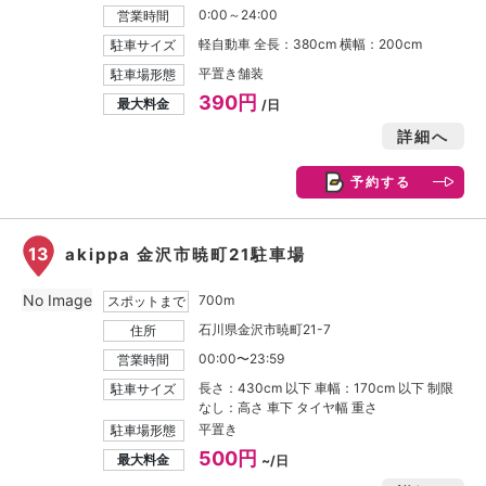
0:00～24:00
営業時間
軽自動車 全長：380cm 横幅：200cm
駐車サイズ
平置き舗装
駐車場形態
390円
最大料金
/日
詳細へ
予約する
13
akippa 金沢市暁町21駐車場
No Image
700m
スポットまで
石川県金沢市暁町21-7
住所
00:00〜23:59
営業時間
長さ：430cm 以下 車幅：170cm 以下 制限
駐車サイズ
なし：高さ 車下 タイヤ幅 重さ
平置き
駐車場形態
500円
最大料金
~/日