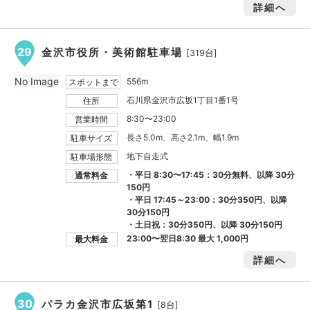
詳細へ
29
金沢市役所・美術館駐車場
[319台]
No Image
556m
スポットまで
石川県金沢市広坂1丁目1番1号
住所
8:30〜23:00
営業時間
長さ5.0m、高さ2.1m、幅1.9m
駐車サイズ
地下自走式
駐車場形態
・平日 8:30〜17:45：30分無料、以降 30分
通常料金
150円
・平日 17:45～23:00：30分350円、以降
30分150円
・土日祝：30分350円、以降 30分150円
23:00〜翌日8:30 最大
1,000円
最大料金
詳細へ
30
パラカ金沢市広坂第1
[8台]