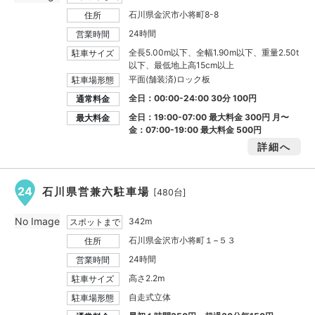
石川県金沢市小将町8-8
住所
24時間
営業時間
全長5.00m以下、全幅1.90m以下、重量2.50t
駐車サイズ
以下、最低地上高15cm以上
平面(舗装済)ロック板
駐車場形態
全日：00:00-24:00 30分 100円
通常料金
全日：19:00-07:00 最大料金
300円
月〜
最大料金
金：07:00-19:00 最大料金
500円
詳細へ
24
石川県営兼六駐車場
[480台]
No Image
342m
スポットまで
石川県金沢市小将町１−５３
住所
24時間
営業時間
高さ2.2m
駐車サイズ
自走式立体
駐車場形態