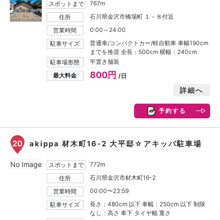
767m
スポットまで
石川県金沢市橋場町 １－８付近
住所
0:00～24:00
営業時間
普通車/コンパクトカー/軽自動車 車幅190cm
駐車サイズ
までを推奨 全長：500cm 横幅：240cm
平置き舗装
駐車場形態
800円
最大料金
/日
詳細へ
予約する
20
akippa 材木町16-2 大平邸☆アキッパ駐車場
No Image
772m
スポットまで
石川県金沢市材木町16-2
住所
00:00〜23:59
営業時間
長さ：480cm 以下 車幅：250cm 以下 制限
駐車サイズ
なし：高さ 車下 タイヤ幅 重さ