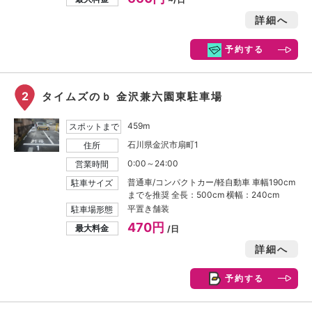
詳細へ
予約する
2
タイムズのｂ 金沢兼六園東駐車場
459m
スポットまで
石川県金沢市扇町1
住所
0:00～24:00
営業時間
普通車/コンパクトカー/軽自動車 車幅190cm
駐車サイズ
までを推奨 全長：500cm 横幅：240cm
平置き舗装
駐車場形態
470円
最大料金
/日
詳細へ
予約する