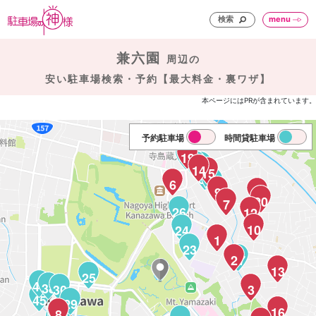
検索
menu
兼六園
周辺の
安い駐車場検索・予約【最大料金・裏ワザ】
本ページにはPRが含まれています。
予約駐車場
時間貸駐車場
19
46
41
44
14
15
39
36
6
9
21
20
7
26
12
10
24
1
23
2
27
13
25
43
38
30
3
45
29
16
31
8
33