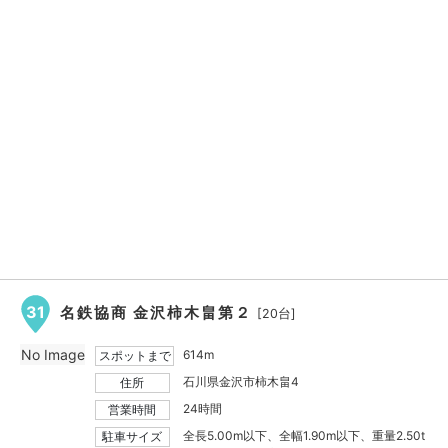
31
名鉄協商 金沢柿木畠第２
[20台]
No Image
614m
スポットまで
石川県金沢市柿木畠4
住所
24時間
営業時間
全長5.00m以下、全幅1.90m以下、重量2.50t
駐車サイズ