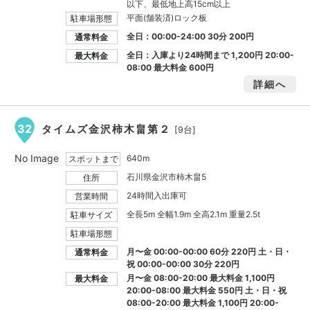
以下、最低地上高15cm以上
平面(舗装済)ロック板
駐車場形態
全日：00:00-24:00 30分 200円
通常料金
全日：入庫より24時間まで
1,200円
20:00-
最大料金
08:00 最大料金
600円
詳細へ
32
タイムズ金沢柿木畠第２
[9台]
No Image
640m
スポットまで
石川県金沢市柿木畠5
住所
24時間入出庫可
営業時間
全長5m 全幅1.9m 全高2.1m 重量2.5t
駐車サイズ
駐車場形態
月〜金 00:00-00:00 60分 220円 土・日・
通常料金
祝 00:00-00:00 30分 220円
月〜金 08:00-20:00 最大料金
1,100円
最大料金
20:00-08:00 最大料金
550円
土・日・祝
08:00-20:00 最大料金
1,100円
20:00-