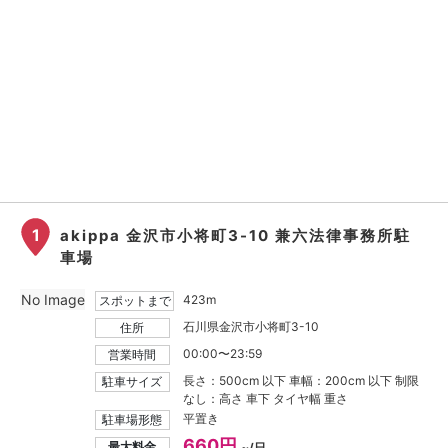
1
akippa 金沢市小将町3-10 兼六法律事務所駐
車場
No Image
423m
スポットまで
石川県金沢市小将町3-10
住所
00:00〜23:59
営業時間
長さ：500cm 以下 車幅：200cm 以下 制限
駐車サイズ
なし：高さ 車下 タイヤ幅 重さ
平置き
駐車場形態
660円
最大料金
~/日