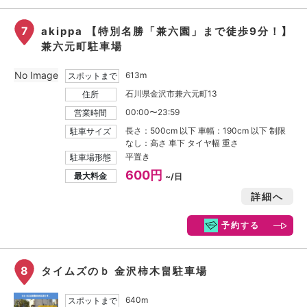
7
akippa 【特別名勝「兼六園」まで徒歩9分！】
兼六元町駐車場
No Image
613m
スポットまで
石川県金沢市兼六元町13
住所
00:00〜23:59
営業時間
長さ：500cm 以下 車幅：190cm 以下 制限
駐車サイズ
なし：高さ 車下 タイヤ幅 重さ
平置き
駐車場形態
600円
最大料金
~/日
詳細へ
予約する
8
タイムズのｂ 金沢柿木畠駐車場
640m
スポットまで