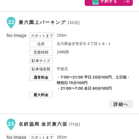
予約する
22
兼六園上パーキング
[32台]
No Image
255m
スポットまで
石川県金沢市石引４丁目１８−１
住所
24時間
営業時間
駐車サイズ
平面式
駐車場形態
・7:00〜21:00 平日 20分100円、土日祝・
通常料金
特別日 15分100円
・21:00〜7:00 全日 60分100円
最大料金
詳細へ
23
名鉄協商 金沢兼六坂
[11台]
No Image
263m
スポットまで