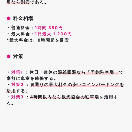
用なら割安
である。
●
料金相場
・普通料金：
1時間 350円
・最大料金：
1日最大 1,200円
*最大料金は、8時間超を目安
●
対策
・
対策1
：休日・連休の
混雑回避なら「予約駐車場」
で
事前に車室を確保する。
・
対策2
：
裏通りの最大料金の安いコインパーキングを
活用
する
。
・
対策3
：
4時間以内なら観光協会の駐車場
を活用す
る
。