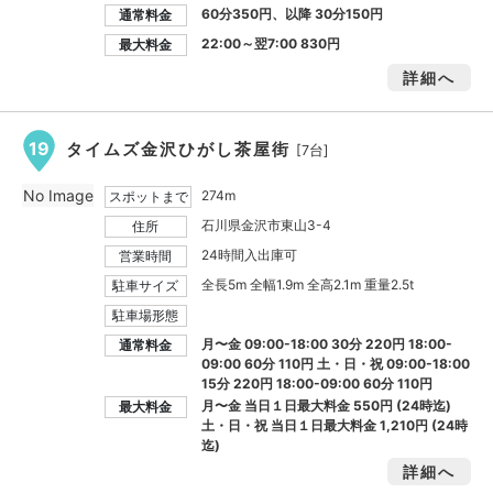
60分350円、以降 30分150円
通常料金
22:00～翌7:00
830円
最大料金
詳細へ
19
タイムズ金沢ひがし茶屋街
[7台]
No Image
274m
スポットまで
石川県金沢市東山3-4
住所
24時間入出庫可
営業時間
全長5m 全幅1.9m 全高2.1m 重量2.5t
駐車サイズ
駐車場形態
月〜金 09:00-18:00 30分 220円 18:00-
通常料金
09:00 60分 110円 土・日・祝 09:00-18:00
15分 220円 18:00-09:00 60分 110円
月〜金 当日１日最大料金
550円
(24時迄)
最大料金
土・日・祝 当日１日最大料金
1,210円
(24時
迄)
詳細へ