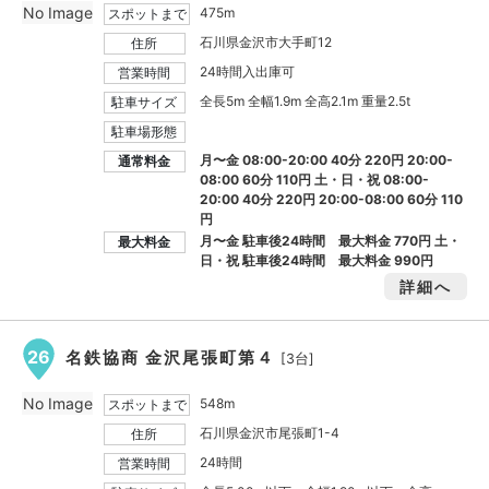
No Image
475m
スポットまで
石川県金沢市大手町12
住所
24時間入出庫可
営業時間
全長5m 全幅1.9m 全高2.1m 重量2.5t
駐車サイズ
駐車場形態
月〜金 08:00-20:00 40分 220円 20:00-
通常料金
08:00 60分 110円 土・日・祝 08:00-
20:00 40分 220円 20:00-08:00 60分 110
円
月〜金 駐車後24時間 最大料金
770円
土・
最大料金
日・祝 駐車後24時間 最大料金
990円
詳細へ
26
名鉄協商 金沢尾張町第４
[3台]
No Image
548m
スポットまで
石川県金沢市尾張町1-4
住所
24時間
営業時間