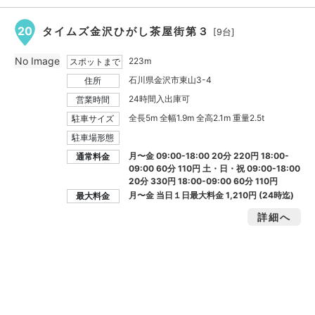
20
タイムズ金沢ひがし茶屋街第３
[9台]
No Image
223m
スポットまで
石川県金沢市東山3-4
住所
24時間入出庫可
営業時間
全長5m 全幅1.9m 全高2.1m 重量2.5t
駐車サイズ
駐車場形態
月〜金 09:00-18:00 20分 220円 18:00-
通常料金
09:00 60分 110円 土・日・祝 09:00-18:00
20分 330円 18:00-09:00 60分 110円
月〜金 当日１日最大料金
1,210円
(24時迄)
最大料金
詳細へ