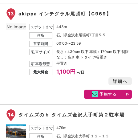
13
akippa インテグラル尾張町【C969】
No Image
443m
スポットまで
石川県金沢市尾張町1丁目5-5
住所
00:00〜23:59
営業時間
長さ：430cm 以下 車幅：170cm 以下 制限
駐車サイズ
なし：高さ 車下 タイヤ幅 重さ
平置き
駐車場形態
1,100円
最大料金
~/日
詳細へ
予約する
14
タイムズのｂ タイムズ金沢大手町第２駐車場
479m
スポットまで
石川県金沢市大手町 １２－１３
住所