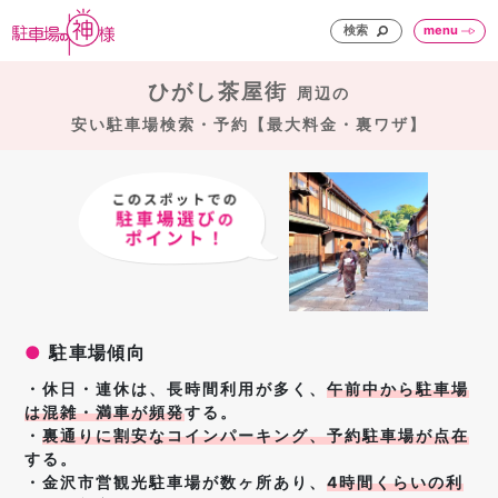
検索
menu
ひがし茶屋街
周辺の
安い駐車場検索・予約【最大料金・裏ワザ】
●
駐車場傾向
・休日・連休は、長時間利用が多く、
午前中から駐車場
は混雑・満車が頻発
する。
・
裏通りに割安なコインパーキング、予約駐車場が点在
する。
・金沢市営観光駐車場が数ヶ所あり、
4時間くらいの利