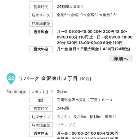
24時間入出庫可
営業時間
全長5m 全幅1.9m 全高2.1m 重量2.5t
駐車サイズ
駐車場形態
月〜金 09:00-18:00 20分 220円 18:00-
通常料金
09:00 60分 110円 土・日・祝 09:00-18:00
20分 330円 18:00-09:00 60分 110円
月〜金 当日１日最大料金
1,430円
(24時迄)
最大料金
詳細へ
22
リパーク 金沢東山２丁目
[10台]
No Image
363m
スポットまで
石川県金沢市東山２丁目１６ー３
住所
24時間
営業時間
高さ2m、長さ5m、幅1.9m、重量2t
駐車サイズ
フラップ式
駐車場形態
月～金：00:00-24:00 60分/200円
通常料金
土日祝：00:00-24:00 60分/300円