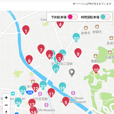
本ページにはPRが含まれています。
予約駐車場
時間貸駐車場
4
1
2
22
7
9
20
6
19
3
21
8
18
17
10
23
16
12
24
11
5
26
13
14
25
15