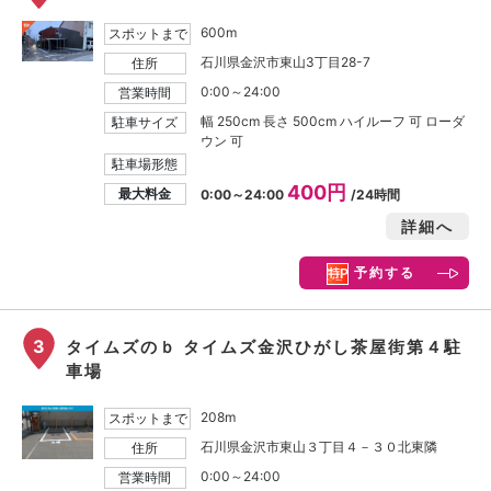
600m
スポットまで
石川県金沢市東山3丁目28-7
住所
0:00～24:00
営業時間
幅 250cm 長さ 500cm ハイルーフ 可 ローダ
駐車サイズ
ウン 可
駐車場形態
400円
最大料金
0:00～24:00
/24時間
詳細へ
予約する
3
タイムズのｂ タイムズ金沢ひがし茶屋街第４駐
車場
208m
スポットまで
石川県金沢市東山３丁目４－３０北東隣
住所
0:00～24:00
営業時間