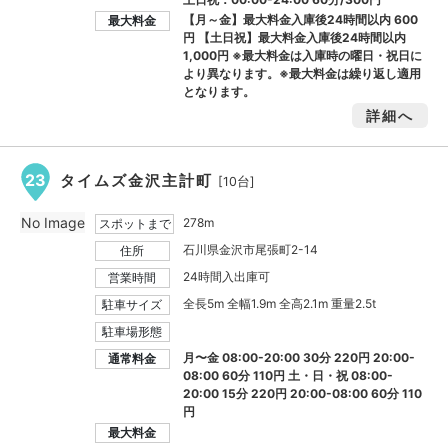
【月～金】最大料金入庫後24時間以内
600
最大料金
円
【土日祝】最大料金入庫後24時間以内
1,000円
※最大料金は入庫時の曜日・祝日に
より異なります。※最大料金は繰り返し適用
となります。
詳細へ
23
タイムズ金沢主計町
[10台]
No Image
278m
スポットまで
石川県金沢市尾張町2-14
住所
24時間入出庫可
営業時間
全長5m 全幅1.9m 全高2.1m 重量2.5t
駐車サイズ
駐車場形態
月〜金 08:00-20:00 30分 220円 20:00-
通常料金
08:00 60分 110円 土・日・祝 08:00-
20:00 15分 220円 20:00-08:00 60分 110
円
最大料金