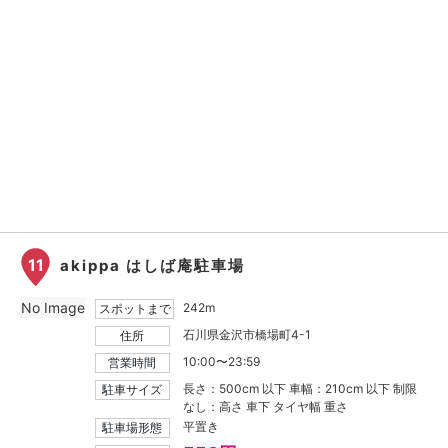
11
akippa はしば庵駐車場
No Image
242m
スポットまで
石川県金沢市橋場町4-1
住所
10:00〜23:59
営業時間
長さ：500cm 以下 車幅：210cm 以下 制限
駐車サイズ
なし：高さ 車下 タイヤ幅 重さ
平置き
駐車場形態