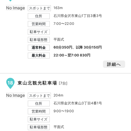
No Image
163m
スポットまで
石川県金沢市東山1丁目3番3号
住所
7:00〜22:00
営業時間
駐車サイズ
平面式
駐車場形態
60分350円、以降 30分150円
通常料金
22:00～翌7:00
830円
最大料金
詳細へ
18
東山北観光駐車場
[7台]
No Image
204m
スポットまで
石川県金沢市東山3丁目4番1号
住所
9:00〜19:00
営業時間
駐車サイズ
平面式
駐車場形態