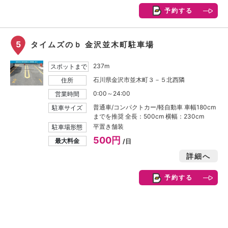
予約する
5
タイムズのｂ 金沢並木町駐車場
237m
スポットまで
石川県金沢市並木町３－５北西隣
住所
0:00～24:00
営業時間
普通車/コンパクトカー/軽自動車 車幅180cm
駐車サイズ
までを推奨 全長：500cm 横幅：230cm
平置き舗装
駐車場形態
500円
最大料金
/日
詳細へ
予約する