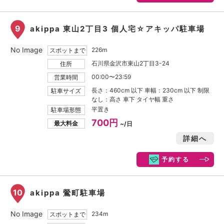
9
akippa 東山2丁目3 個人宅☆アキッパ駐車場
No Image
226m
スポットまで
石川県金沢市東山2丁目3-24
住所
00:00〜23:59
営業時間
長さ：460cm 以下 車幅：230cm 以下 制限
駐車サイズ
なし：高さ 車下 タイヤ幅 重さ
平置き
駐車場形態
700円
最大料金
~/日
詳細へ
予約する
10
akippa 鶯町駐車場
No Image
234m
スポットまで