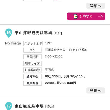
詳細へ
予約する
16
東山河畔観光駐車場
[11台]
No Image
129m
スポットまで
石川県金沢市東山1丁目545番地1
住所
7:00〜22:00
営業時間
駐車サイズ
平面式
駐車場形態
60分350円、以降 30分150円
通常料金
22:00～翌7:00
830円
最大料金
詳細へ
17
東山観光駐車場
[15台]