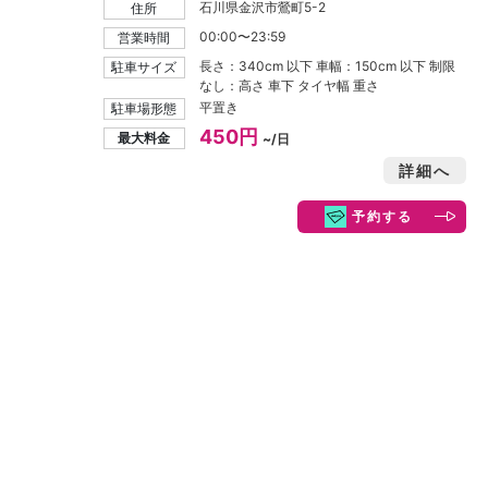
石川県金沢市鶯町5-2
住所
00:00〜23:59
営業時間
長さ：340cm 以下 車幅：150cm 以下 制限
駐車サイズ
なし：高さ 車下 タイヤ幅 重さ
平置き
駐車場形態
450円
最大料金
~/日
詳細へ
予約する