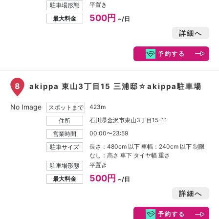
平置き
駐車場形態
500円
最大料金
~/日
詳細へ
予約する
8
akippa 東山3丁目15 三浦邸☆akippa駐車場
No Image
423m
スポットまで
石川県金沢市東山3丁目15-11
住所
00:00〜23:59
営業時間
長さ：480cm 以下 車幅：240cm 以下 制限
駐車サイズ
なし：高さ 車下 タイヤ幅 重さ
平置き
駐車場形態
500円
最大料金
~/日
詳細へ
予約する