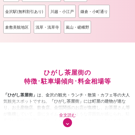
金沢駅(無料割引あり)
川越・小江戸
鎌倉・小町通り
倉敷美観地区
浅草・浅草寺
嵐山・嵯峨野
ひがし茶屋街の
特徴･駐車場傾向･料金相場等
「ひがし茶屋街」
は、金沢の観光・ランチ・散策・カフェ等の大人
気観光スポットですね。
「ひがし茶屋街」には町屋の建物が連な
り、お土産物店、飲食店、金箔関係のお店が集積し、お茶屋さん等
が集積
していて、昔にタイムスリップような雰囲気が感じられ、駐
全文読む
車場に長時間駐車してゆっくり散策・食べ歩きしたくなりますね。
また、浅野川を挟んでひがし茶屋街の対角線にある
「主計町茶屋
街」
も、料理屋、茶屋が並ぶ町屋の建物が並び、三味線や太鼓の音