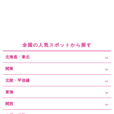
が聞こえてきて
夜には芸妓さんも歩いていたり、夜のグルメや会食
に最適
でついつい長居してしまいます。 さらに、ひがし茶屋街と主
計町茶屋街沿いを流れる
「浅野川」には、特徴的な造形の浅野川大
橋、梅ノ橋、中の橋
等が掛かっており、山や川の風景は特に紅葉の
シーズンは綺麗で、
季節を感じられるインスタ映えするスポット
で
もあります。 このような人気の
「ひがし茶屋街」
は近くに電車の駅
も無いので、車で訪れる方が多く、周辺にはコインパーキング、駐
車場等がありますが、
いつも混雑していて休日・連休等には駐車場
全国の人気スポットから探す
の満車が頻発していています。
やはり、「ひがし茶屋街・主計町茶
屋街」ではランチ・カフェ・散策等をゆっくり快適に一日堪能する
北海道・東北
ためにも、
安い最大料金や混雑を回避できる予約サービス等を活用
したいものです。
関東
北陸・甲信越
東海
関西