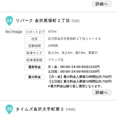
詳細へ
24
リパーク 金沢尾張町２丁目
[5台]
No Image
470m
スポットまで
石川県金沢市尾張町２丁目１１ー２８
住所
24時間
営業時間
高さ2m、長さ5m、幅1.9m、重量2t
駐車サイズ
フラップ式
駐車場形態
月～金：00:00-24:00 60分/220円
通常料金
土日祝：00:00-24:00 60分/330円
【月～金】最大料金入庫後12時間以内
700円
最大料金
【土日祝】最大料金入庫後12時間以内
700円
※最大料金は繰り返し適用となります。
詳細へ
25
タイムズ金沢大手町第２
[14台]