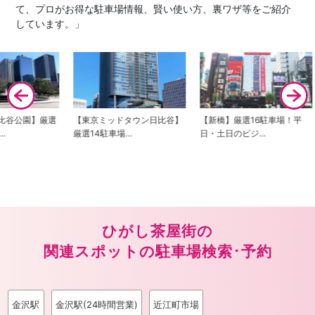
て、プロがお得な駐車場情報、賢い使い方、裏ワザ等をご紹介
しています。」
京ミッドタウン日比谷】
【新橋】厳選16駐車場！平
【虎ノ門・虎ノ門ヒル
4駐車場…
日・土日のビジ…
選13駐車場！…
ひがし茶屋街の
関連スポットの駐車場検索･予約
金沢駅
金沢駅(24時間営業)
近江町市場