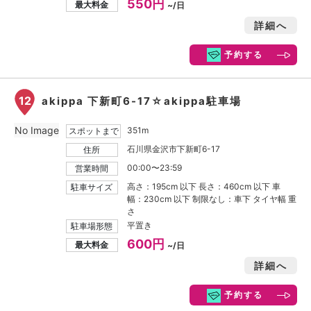
550円
最大料金
~/日
詳細へ
予約する
12
akippa 下新町6-17☆akippa駐車場
No Image
351m
スポットまで
石川県金沢市下新町6-17
住所
00:00〜23:59
営業時間
高さ：195cm 以下 長さ：460cm 以下 車
駐車サイズ
幅：230cm 以下 制限なし：車下 タイヤ幅 重
さ
平置き
駐車場形態
600円
最大料金
~/日
詳細へ
予約する