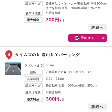
普通車/コンパクトカー/軽自動車 車幅200cm
駐車サイズ
までを推奨 全長：500cm 横幅：250cm
平置き舗装
駐車場形態
700円
最大料金
/日
詳細へ
予約する
4
タイムズのｂ 森山ＮＹパーキング
502m
スポットまで
石川県金沢市森山１丁目１９-３１
住所
0:00～24:00
営業時間
軽自動車 全長：500cm 横幅：250cm
駐車サイズ
平置き舗装
駐車場形態
300円
最大料金
/日
詳細へ