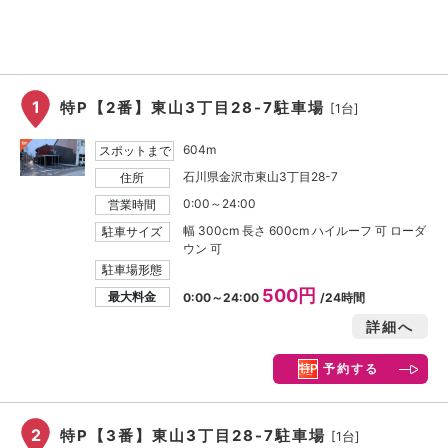
1
特P【2番】東山3丁目28-7駐車場
[1台]
604m
スポットまで
石川県金沢市東山3丁目28-7
住所
0:00～24:00
営業時間
幅 300cm 長さ 600cm ハイルーフ 可 ローダ
駐車サイズ
ウン 可
駐車場形態
500円
最大料金
0:00～24:00
/24時間
詳細へ
予約する
2
特P【3番】東山3丁目28-7駐車場
[1台]