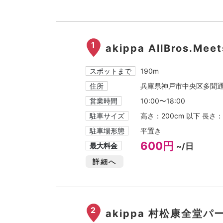
1
akippa AllBros.
スポットまで
190m
住所
兵庫県神戸市中央区多聞通4
営業時間
10:00〜18:00
駐車サイズ
高さ：200cm 以下 長さ：
駐車場形態
平置き
600円
最大料金
~/日
詳細へ
2
akippa 村松康全堂パ