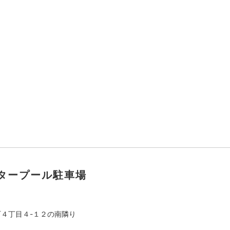
ータープール駐車場
４丁目４-１２の南隣り