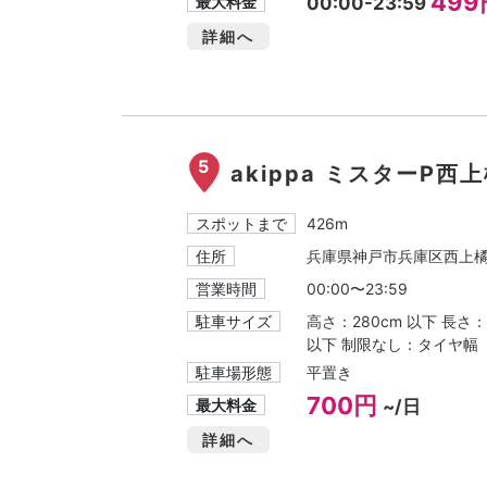
499
最大料金
00:00-23:59
詳細へ
5
akippa ミスターP西
スポットまで
426m
住所
兵庫県神戸市兵庫区西上橘通
営業時間
00:00〜23:59
駐車サイズ
高さ：280cm 以下 長さ：4
以下 制限なし：タイヤ幅
駐車場形態
平置き
700円
最大料金
~/日
詳細へ