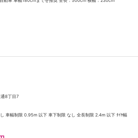
動車 車幅180cmまでを推奨 全長：500cm 横幅：230cm
通8丁目7
 車幅制限 0.95m 以下 車下制限 なし 全長制限 2.4m 以下 ﾀｲﾔ幅