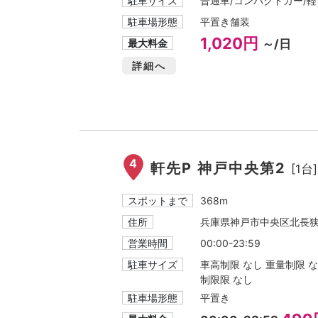
駐車サイズ
普通車/コンパクトカー/軽自
駐車場形態
平置き舗装
1,020円
最大料金
～/日
詳細へ
4
軒先P 神戸中央第2
[1台]
スポットまで
368m
住所
兵庫県神戸市中央区北長狭
営業時間
00:00-23:59
駐車サイズ
車高制限 なし 重量制限 なし
制限限 なし
駐車場形態
平置き