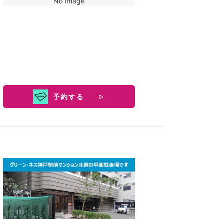
No Image
予約する