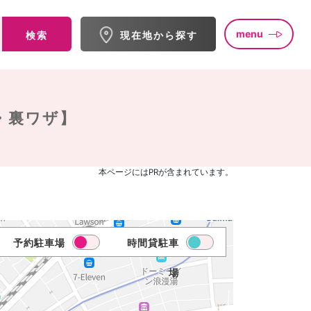
menu
検索
現在地から探す
・裏ワザ】
本ページにはPRが含まれています。
予約駐車場
時間貸駐車
場