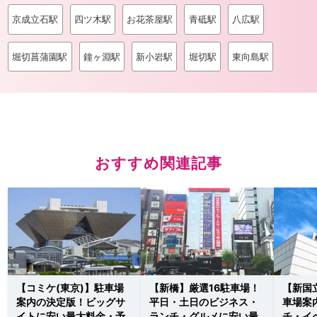
京成立石駅
四ツ木駅
お花茶屋駅
青砥駅
八広駅
堀切菖蒲園駅
鐘ヶ淵駅
新小岩駅
堀切駅
東向島駅
おすすめ関連記事
【コミケ(東京)】駐車場
【新橋】厳選16駐車場！
【新国
案内の決定版！ビッグサ
平日・土日のビジネス・
車場案
イトに安い最大料金・予
ランチ・グルメに安い最
チ・イ