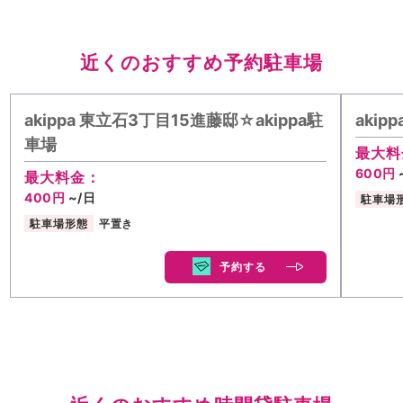
近くのおすすめ予約駐車場
akippa 東立石3丁目15進藤邸☆akippa駐
aki
車場
最大料
600円
最大料金：
400円
~/日
駐車場
駐車場形態
平置き
予約する