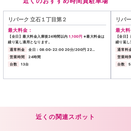
近くのおすすめ時間貸駐車場
リパーク 立石１丁目第２
リパー
最大料金：
最大料
【全日】最大料金入庫後24時間以内
1,100円
※最大料金は
【全日】
繰り返し適用となります。
繰り返し
通常料金
全日：08:00-22:00 20分/200円 22…
通常料
営業時間
24時間
営業時
台数
13台
台数
近くの関連スポット