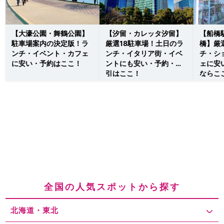
【大濠公園・舞鶴公園】
【汐留・カレッタ汐留】
【船橋
駐車場案内の決定版！ラ
厳選18駐車場！土日のラ
橋】厳
ンチ・イベント・カフェ
ンチ・イタリア街・イベ
チ・シ
に安い・予約はここ！
ントにも安い・予約・割
ェに安
引はここ！
ならこ
全国の人気スポットから探す
北海道・東北